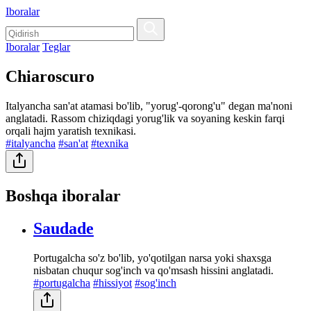
Iboralar
Iboralar
Teglar
Chiaroscuro
Italyancha san'at atamasi bo'lib, "yorug'-qorong'u" degan ma'noni
anglatadi. Rassom chiziqdagi yorug'lik va soyaning keskin farqi
orqali hajm yaratish texnikasi.
#italyancha
#san'at
#texnika
Boshqa iboralar
Saudade
Portugalcha so'z bo'lib, yo'qotilgan narsa yoki shaxsga
nisbatan chuqur sog'inch va qo'msash hissini anglatadi.
#portugalcha
#hissiyot
#sog'inch