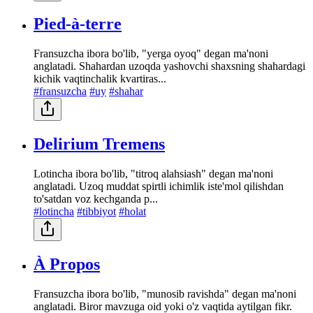
Pied-à-terre
Fransuzcha ibora bo'lib, "yerga oyoq" degan ma'noni
anglatadi. Shahardan uzoqda yashovchi shaxsning shahardagi
kichik vaqtinchalik kvartiras...
#fransuzcha
#uy
#shahar
Delirium Tremens
Lotincha ibora bo'lib, "titroq alahsiash" degan ma'noni
anglatadi. Uzoq muddat spirtli ichimlik iste'mol qilishdan
to'satdan voz kechganda p...
#lotincha
#tibbiyot
#holat
À Propos
Fransuzcha ibora bo'lib, "munosib ravishda" degan ma'noni
anglatadi. Biror mavzuga oid yoki o'z vaqtida aytilgan fikr.