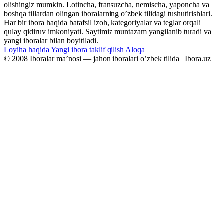
olishingiz mumkin. Lotincha, fransuzcha, nemischa, yaponcha va
boshqa tillardan olingan iboralarning oʼzbek tilidagi tushutirishlari.
Har bir ibora haqida batafsil izoh, kategoriyalar va teglar orqali
qulay qidiruv imkoniyati. Saytimiz muntazam yangilanib turadi va
yangi iboralar bilan boyitiladi.
Loyiha haqida
Yangi ibora taklif qilish
Aloqa
© 2008 Iboralar maʼnosi — jahon iboralari oʼzbek tilida | Ibora.uz