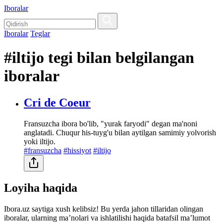
Iboralar
Iboralar
Teglar
#iltijo tegi bilan belgilangan
iboralar
Cri de Coeur
Fransuzcha ibora bo'lib, "yurak faryodi" degan ma'noni
anglatadi. Chuqur his-tuyg'u bilan aytilgan samimiy yolvorish
yoki iltijo.
#fransuzcha
#hissiyot
#iltijo
Loyiha haqida
Ibora.uz saytiga xush kelibsiz! Bu yerda jahon tillaridan olingan
iboralar, ularning maʼnolari va ishlatilishi haqida batafsil maʼlumot