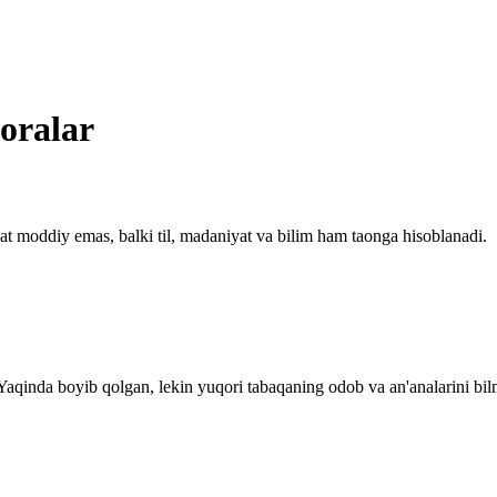
boralar
t moddiy emas, balki til, madaniyat va bilim ham taonga hisoblanadi.
Yaqinda boyib qolgan, lekin yuqori tabaqaning odob va an'analarini bil