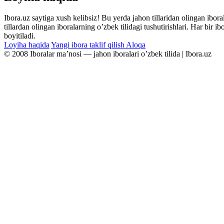
Ibora.uz saytiga xush kelibsiz! Bu yerda jahon tillaridan olingan ibor
tillardan olingan iboralarning oʼzbek tilidagi tushutirishlari. Har bir 
boyitiladi.
Loyiha haqida
Yangi ibora taklif qilish
Aloqa
© 2008 Iboralar maʼnosi — jahon iboralari oʼzbek tilida | Ibora.uz