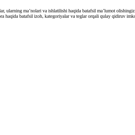
alar, ularning maʼnolari va ishlatilishi haqida batafsil maʼlumot olish
ibora haqida batafsil izoh, kategoriyalar va teglar orqali qulay qidiruv 