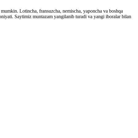
ingiz mumkin. Lotincha, fransuzcha, nemischa, yaponcha va boshqa
imkoniyati. Saytimiz muntazam yangilanib turadi va yangi iboralar bilan