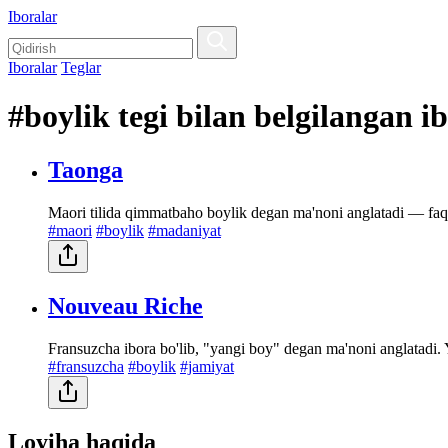
Iboralar
Iboralar
Teglar
#boylik tegi bilan belgilangan i
Taonga
Maori tilida qimmatbaho boylik degan ma'noni anglatadi — faqa
#maori
#boylik
#madaniyat
Nouveau Riche
Fransuzcha ibora bo'lib, "yangi boy" degan ma'noni anglatadi. 
#fransuzcha
#boylik
#jamiyat
Loyiha haqida