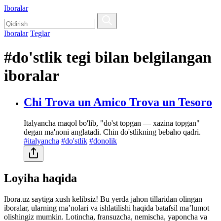
Iboralar
Iboralar
Teglar
#do'stlik tegi bilan belgilangan
iboralar
Chi Trova un Amico Trova un Tesoro
Italyancha maqol bo'lib, "do'st topgan — xazina topgan"
degan ma'noni anglatadi. Chin do'stlikning bebaho qadri.
#italyancha
#do'stlik
#donolik
Loyiha haqida
Ibora.uz saytiga xush kelibsiz! Bu yerda jahon tillaridan olingan
iboralar, ularning maʼnolari va ishlatilishi haqida batafsil maʼlumot
olishingiz mumkin. Lotincha, fransuzcha, nemischa, yaponcha va