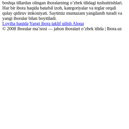
boshqa tillardan olingan iboralarning oʼzbek tilidagi tushutirishlari.
Har bir ibora haqida batafsil izoh, kategoriyalar va teglar orqali
qulay qidiruv imkoniyati. Saytimiz muntazam yangilanib turadi va
yangi iboralar bilan boyitiladi.
Loyiha haqida
Yangi ibora taklif qilish
Aloqa
© 2008 Iboralar maʼnosi — jahon iboralari oʼzbek tilida | Ibora.uz