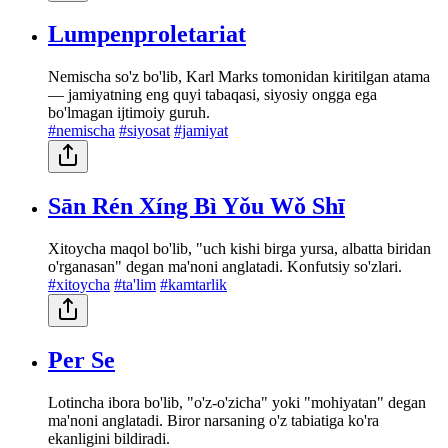
Lumpenproletariat
Nemischa so'z bo'lib, Karl Marks tomonidan kiritilgan atama
— jamiyatning eng quyi tabaqasi, siyosiy ongga ega
bo'lmagan ijtimoiy guruh.
#nemischa
#siyosat
#jamiyat
Sān Rén Xíng Bì Yǒu Wǒ Shī
Xitoycha maqol bo'lib, "uch kishi birga yursa, albatta biridan
o'rganasan" degan ma'noni anglatadi. Konfutsiy so'zlari.
#xitoycha
#ta'lim
#kamtarlik
Per Se
Lotincha ibora bo'lib, "o'z-o'zicha" yoki "mohiyatan" degan
ma'noni anglatadi. Biror narsaning o'z tabiatiga ko'ra
ekanligini bildiradi.