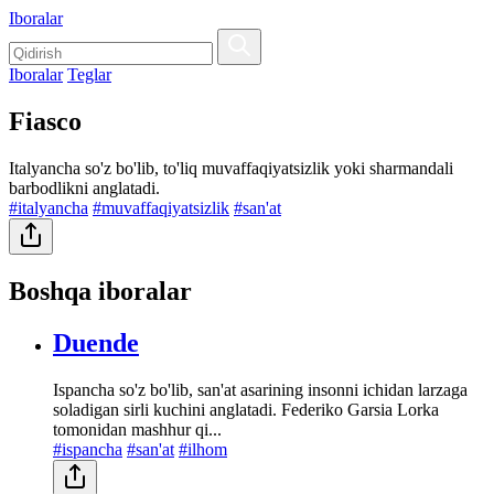
Iboralar
Iboralar
Teglar
Fiasco
Italyancha so'z bo'lib, to'liq muvaffaqiyatsizlik yoki sharmandali
barbodlikni anglatadi.
#italyancha
#muvaffaqiyatsizlik
#san'at
Boshqa iboralar
Duende
Ispancha so'z bo'lib, san'at asarining insonni ichidan larzaga
soladigan sirli kuchini anglatadi. Federiko Garsia Lorka
tomonidan mashhur qi...
#ispancha
#san'at
#ilhom