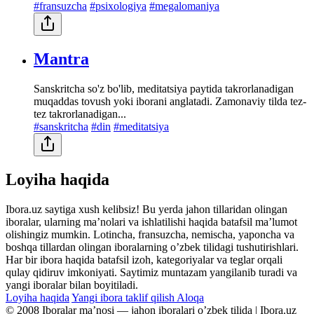
#fransuzcha
#psixologiya
#megalomaniya
Mantra
Sanskritcha so'z bo'lib, meditatsiya paytida takrorlanadigan
muqaddas tovush yoki iborani anglatadi. Zamonaviy tilda tez-
tez takrorlanadigan...
#sanskritcha
#din
#meditatsiya
Loyiha haqida
Ibora.uz saytiga xush kelibsiz! Bu yerda jahon tillaridan olingan
iboralar, ularning maʼnolari va ishlatilishi haqida batafsil maʼlumot
olishingiz mumkin. Lotincha, fransuzcha, nemischa, yaponcha va
boshqa tillardan olingan iboralarning oʼzbek tilidagi tushutirishlari.
Har bir ibora haqida batafsil izoh, kategoriyalar va teglar orqali
qulay qidiruv imkoniyati. Saytimiz muntazam yangilanib turadi va
yangi iboralar bilan boyitiladi.
Loyiha haqida
Yangi ibora taklif qilish
Aloqa
© 2008 Iboralar maʼnosi — jahon iboralari oʼzbek tilida | Ibora.uz