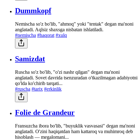
Dummkopf
Nemischa so'z bo'lib, "ahmoq" yoki "tentak" degan ma'noni
anglatadi. Aqlsiz shaxsga nisbatan ishlatiladi.
#nemischa
#haqorat
#xulq
Samizdat
Ruscha so'z bo'lib, "o'zi nashr qilgan" degan ma'noni
anglatadi. Sovet davrida tsenzuradan o'tkazilmagan adabiyotni
qo'lda ko'chirib tarqati...
#ruscha
#tarix
#erkinlik
Folie de Grandeur
Fransuzcha ibora bo'lib, "buyuklik vasvasasi" degan ma'noni
anglatadi. O'zini haqiqatdan ham kattaroq va muhimroq deb
hisoblash — megalomani...