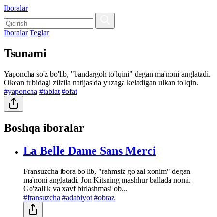
Iboralar
Iboralar
Teglar
Tsunami
Yaponcha so'z bo'lib, "bandargoh to'lqini" degan ma'noni anglatadi.
Okean tubidagi zilzila natijasida yuzaga keladigan ulkan to'lqin.
#yaponcha
#tabiat
#ofat
Boshqa iboralar
La Belle Dame Sans Merci
Fransuzcha ibora bo'lib, "rahmsiz go'zal xonim" degan
ma'noni anglatadi. Jon Kitsning mashhur ballada nomi.
Go'zallik va xavf birlashmasi ob...
#fransuzcha
#adabiyot
#obraz