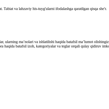
t. Tabiat va lahzaviy his-tuyg'ularni ifodalashga qaratilgan qisqa she'r.
alar, ularning maʼnolari va ishlatilishi haqida batafsil maʼlumot olish
ibora haqida batafsil izoh, kategoriyalar va teglar orqali qulay qidiruv 