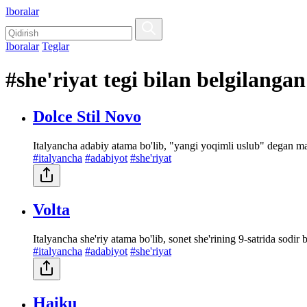
Iboralar
Iboralar
Teglar
#she'riyat tegi bilan belgilangan
Dolce Stil Novo
Italyancha adabiy atama bo'lib, "yangi yoqimli uslub" degan ma'n
#italyancha
#adabiyot
#she'riyat
Volta
Italyancha she'riy atama bo'lib, sonet she'rining 9-satrida sodir b
#italyancha
#adabiyot
#she'riyat
Haiku