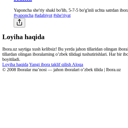
Yaponcha she'riy shakl bo'lib, 5-7-5 bo'g'inli uchta satrdan ibora
#yaponcha
#adabiyot
#she'riyat
Loyiha haqida
Ibora.uz saytiga xush kelibsiz! Bu yerda jahon tillaridan olingan ibor
tillardan olingan iboralarning oʼzbek tilidagi tushutirishlari. Har bir 
boyitiladi.
Loyiha haqida
Yangi ibora taklif qilish
Aloqa
© 2008 Iboralar maʼnosi — jahon iboralari oʼzbek tilida | Ibora.uz