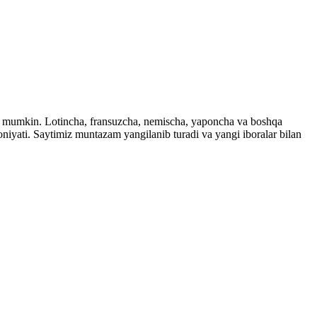
ingiz mumkin. Lotincha, fransuzcha, nemischa, yaponcha va boshqa
imkoniyati. Saytimiz muntazam yangilanib turadi va yangi iboralar bilan