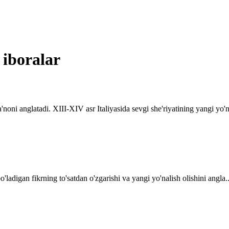
 iboralar
oni anglatadi. XIII-XIV asr Italiyasida sevgi she'riyatining yangi yo'na
o'ladigan fikrning to'satdan o'zgarishi va yangi yo'nalish olishini angla..