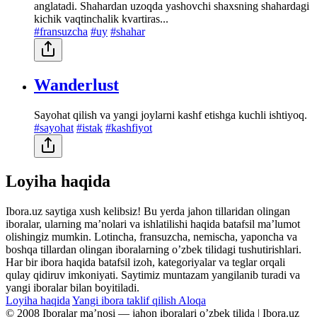
anglatadi. Shahardan uzoqda yashovchi shaxsning shahardagi
kichik vaqtinchalik kvartiras...
#fransuzcha
#uy
#shahar
Wanderlust
Sayohat qilish va yangi joylarni kashf etishga kuchli ishtiyoq.
#sayohat
#istak
#kashfiyot
Loyiha haqida
Ibora.uz saytiga xush kelibsiz! Bu yerda jahon tillaridan olingan
iboralar, ularning maʼnolari va ishlatilishi haqida batafsil maʼlumot
olishingiz mumkin. Lotincha, fransuzcha, nemischa, yaponcha va
boshqa tillardan olingan iboralarning oʼzbek tilidagi tushutirishlari.
Har bir ibora haqida batafsil izoh, kategoriyalar va teglar orqali
qulay qidiruv imkoniyati. Saytimiz muntazam yangilanib turadi va
yangi iboralar bilan boyitiladi.
Loyiha haqida
Yangi ibora taklif qilish
Aloqa
© 2008 Iboralar maʼnosi — jahon iboralari oʼzbek tilida | Ibora.uz