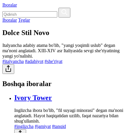
Iboralar
Iboralar
Teglar
Dolce Stil Novo
Italyancha adabiy atama bo'lib, "yangi yoqimli uslub" degan
ma'noni anglatadi. XIII-XIV asr Italiyasida sevgi she'riyatining
yangi yo'nalishi.
#italyancha
#adabiyot
#she'riyat
Boshqa iboralar
Ivory Tower
Inglizcha ibora bo'lib, "fil suyagi minorasi" degan ma'noni
anglatadi. Hayot haqiqatidan uzilib, faqat nazariya bilan
shug'ullanish.
#inglizcha
#jamiyat
#tanqid