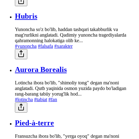
Hubris
Yunoncha so'z bo'lib, haddan tashqari takabburlik va
mag'rurlikni anglatadi. Qadimiy yunoncha tragediyalarda
qahramonning halokatiga olib ke...
#yunoncha
#falsafa
#xarakter
Aurora Borealis
Lotincha ibora bo'lib, "shimoliy tong" degan ma'noni
anglatadi. Qutb yaqinida osmon yuzida paydo bo'ladigan
rang-barang tabiiy yorug'lik hod...
#lotincha
#tabiat
#fan
Pied-à-terre
Fransuzcha ibora bo'lib, "yerga oyoq" degan ma'noni