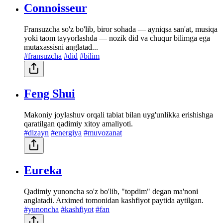
Connoisseur
Fransuzcha so'z bo'lib, biror sohada — ayniqsa san'at, musiqa
yoki taom tayyorlashda — nozik did va chuqur bilimga ega
mutaxassisni anglatad...
#fransuzcha
#did
#bilim
Feng Shui
Makoniy joylashuv orqali tabiat bilan uyg'unlikka erishishga
qaratilgan qadimiy xitoy amaliyoti.
#dizayn
#energiya
#muvozanat
Eureka
Qadimiy yunoncha so'z bo'lib, "topdim" degan ma'noni
anglatadi. Arximed tomonidan kashfiyot paytida aytilgan.
#yunoncha
#kashfiyot
#fan