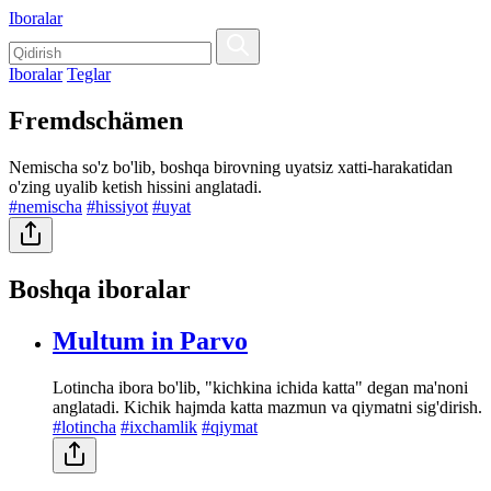
Iboralar
Iboralar
Teglar
Fremdschämen
Nemischa so'z bo'lib, boshqa birovning uyatsiz xatti-harakatidan
o'zing uyalib ketish hissini anglatadi.
#nemischa
#hissiyot
#uyat
Boshqa iboralar
Multum in Parvo
Lotincha ibora bo'lib, "kichkina ichida katta" degan ma'noni
anglatadi. Kichik hajmda katta mazmun va qiymatni sig'dirish.
#lotincha
#ixchamlik
#qiymat