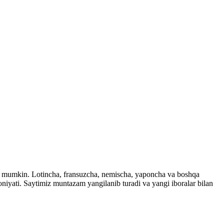
ingiz mumkin. Lotincha, fransuzcha, nemischa, yaponcha va boshqa
imkoniyati. Saytimiz muntazam yangilanib turadi va yangi iboralar bilan