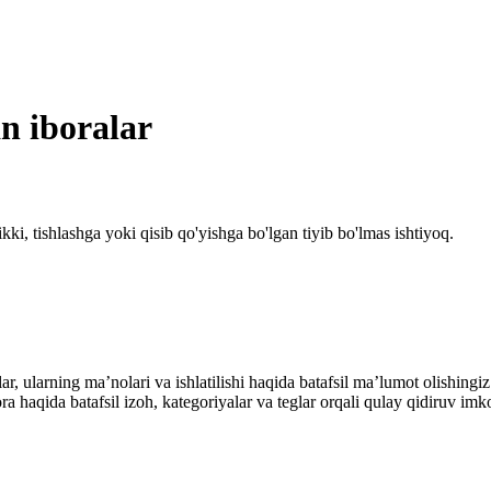
an iboralar
kki, tishlashga yoki qisib qo'yishga bo'lgan tiyib bo'lmas ishtiyoq.
alar, ularning maʼnolari va ishlatilishi haqida batafsil maʼlumot olish
ibora haqida batafsil izoh, kategoriyalar va teglar orqali qulay qidiruv 