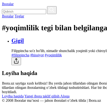
Iboralar
Iboralar
Teglar
#yoqimlilik tegi bilan belgilang
Gigil
Filippincha so'z bo'lib, nimadir shunchalik yoqimli yoki chiroyli
#filippincha
#hissiyot
#yoqimlilik
Loyiha haqida
Ibora.uz saytiga xush kelibsiz! Bu yerda jahon tillaridan olingan ibor
tillardan olingan iboralarning oʼzbek tilidagi tushutirishlari. Har bir 
boyitiladi.
Loyiha haqida
Yangi ibora taklif qilish
Aloqa
© 2008 Iboralar maʼnosi — jahon iboralari oʼzbek tilida | Ibora.uz