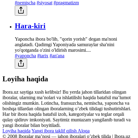
#nemischa
#siyosat
#pragmatizm
Hara-kiri
Yaponcha ibora bo'lib, "qorin yorish" degan ma'noni
anglatadi. Qadimgi Yaponiyada samuraylar sha'nini
yo'qotganda o'zini o'ldirish marosimi....
#yaponcha
#tarix
#an'ana
Loyiha haqida
Ibora.uz saytiga xush kelibsiz! Bu yerda jahon tillaridan olingan
iboralar, ularning maʼnolari va ishlatilishi haqida batafsil maʼlumot
olishingiz mumkin. Lotincha, fransuzcha, nemischa, yaponcha va
boshqa tillardan olingan iboralarning oʼzbek tilidagi tushutirishlari.
Har bir ibora haqida batafsil izoh, kategoriyalar va teglar orqali
qulay qidiruv imkoniyati. Saytimiz muntazam yangilanib turadi va
yangi iboralar bilan boyitiladi.
Loyiha haqida
Yangi ibora taklif qilish
Aloqa
© 2008 Iboralar maʼnosi — jahon iboralari oʼzbek tilida | Ibora.uz