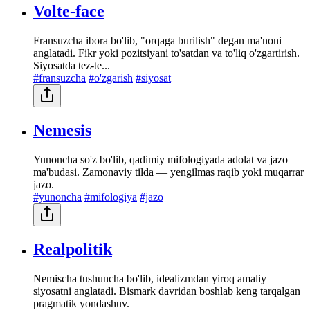
Volte-face
Fransuzcha ibora bo'lib, "orqaga burilish" degan ma'noni
anglatadi. Fikr yoki pozitsiyani to'satdan va to'liq o'zgartirish.
Siyosatda tez-te...
#fransuzcha
#o'zgarish
#siyosat
Nemesis
Yunoncha so'z bo'lib, qadimiy mifologiyada adolat va jazo
ma'budasi. Zamonaviy tilda — yengilmas raqib yoki muqarrar
jazo.
#yunoncha
#mifologiya
#jazo
Realpolitik
Nemischa tushuncha bo'lib, idealizmdan yiroq amaliy
siyosatni anglatadi. Bismark davridan boshlab keng tarqalgan
pragmatik yondashuv.