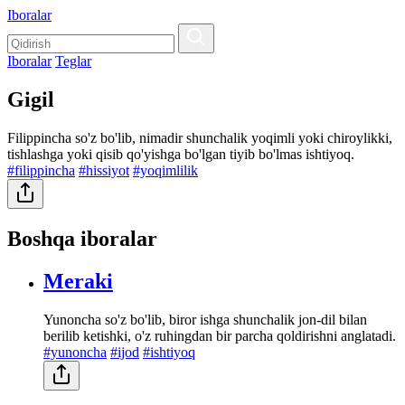
Iboralar
Iboralar
Teglar
Gigil
Filippincha so'z bo'lib, nimadir shunchalik yoqimli yoki chiroylikki,
tishlashga yoki qisib qo'yishga bo'lgan tiyib bo'lmas ishtiyoq.
#filippincha
#hissiyot
#yoqimlilik
Boshqa iboralar
Meraki
Yunoncha so'z bo'lib, biror ishga shunchalik jon-dil bilan
berilib ketishki, o'z ruhingdan bir parcha qoldirishni anglatadi.
#yunoncha
#ijod
#ishtiyoq