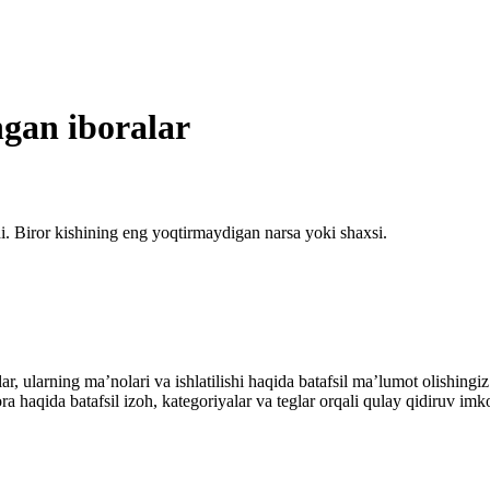
ngan iboralar
. Biror kishining eng yoqtirmaydigan narsa yoki shaxsi.
alar, ularning maʼnolari va ishlatilishi haqida batafsil maʼlumot olish
ibora haqida batafsil izoh, kategoriyalar va teglar orqali qulay qidiruv 