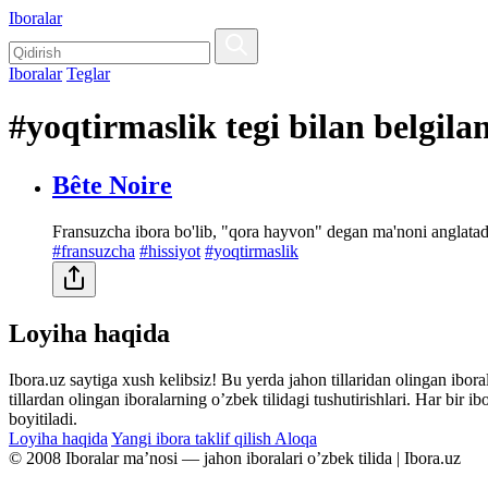
Iboralar
Iboralar
Teglar
#yoqtirmaslik tegi bilan belgila
Bête Noire
Fransuzcha ibora bo'lib, "qora hayvon" degan ma'noni anglatadi
#fransuzcha
#hissiyot
#yoqtirmaslik
Loyiha haqida
Ibora.uz saytiga xush kelibsiz! Bu yerda jahon tillaridan olingan ibor
tillardan olingan iboralarning oʼzbek tilidagi tushutirishlari. Har bir 
boyitiladi.
Loyiha haqida
Yangi ibora taklif qilish
Aloqa
© 2008 Iboralar maʼnosi — jahon iboralari oʼzbek tilida | Ibora.uz