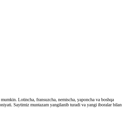
ingiz mumkin. Lotincha, fransuzcha, nemischa, yaponcha va boshqa
imkoniyati. Saytimiz muntazam yangilanib turadi va yangi iboralar bilan