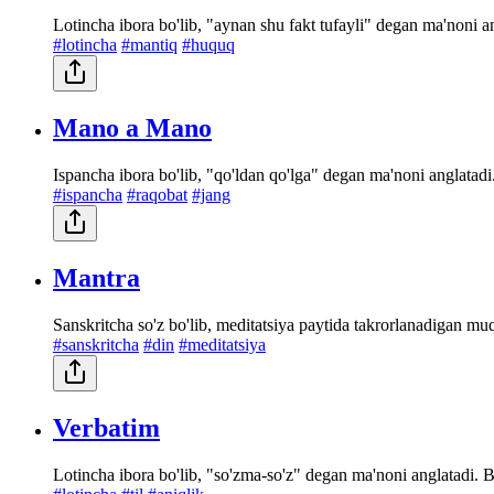
Lotincha ibora bo'lib, "aynan shu fakt tufayli" degan ma'noni an
#lotincha
#mantiq
#huquq
Mano a Mano
Ispancha ibora bo'lib, "qo'ldan qo'lga" degan ma'noni anglatadi. 
#ispancha
#raqobat
#jang
Mantra
Sanskritcha so'z bo'lib, meditatsiya paytida takrorlanadigan mu
#sanskritcha
#din
#meditatsiya
Verbatim
Lotincha ibora bo'lib, "so'zma-so'z" degan ma'noni anglatadi. Bi