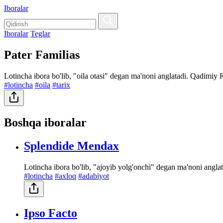
Iboralar
Iboralar
Teglar
Pater Familias
Lotincha ibora bo'lib, "oila otasi" degan ma'noni anglatadi. Qadimiy 
#lotincha
#oila
#tarix
Boshqa iboralar
Splendide Mendax
Lotincha ibora bo'lib, "ajoyib yolg'onchi" degan ma'noni angla
#lotincha
#axloq
#adabiyot
Ipso Facto