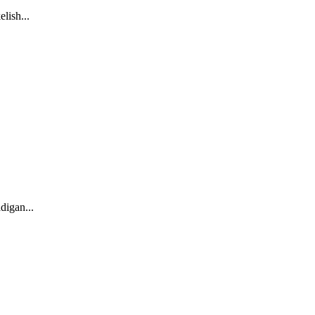
lish...
digan...