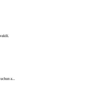
akili.
 uchun a...