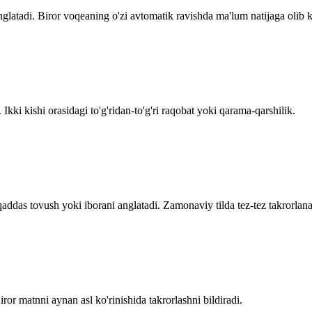
glatadi. Biror voqeaning o'zi avtomatik ravishda ma'lum natijaga olib ke
Ikki kishi orasidagi to'g'ridan-to'g'ri raqobat yoki qarama-qarshilik.
qaddas tovush yoki iborani anglatadi. Zamonaviy tilda tez-tez takrorlana
ror matnni aynan asl ko'rinishida takrorlashni bildiradi.