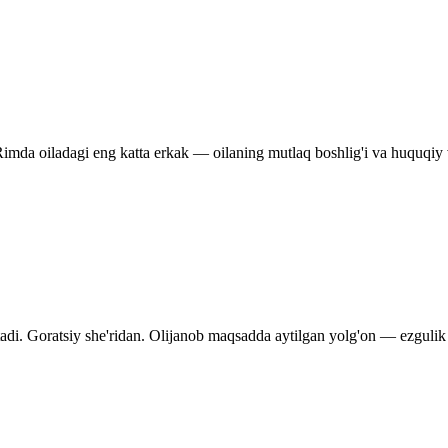
Rimda oiladagi eng katta erkak — oilaning mutlaq boshlig'i va huquqiy v
tadi. Goratsiy she'ridan. Olijanob maqsadda aytilgan yolg'on — ezgulik