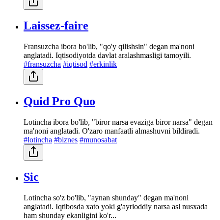
Laissez-faire
Fransuzcha ibora bo'lib, "qo'y qilishsin" degan ma'noni
anglatadi. Iqtisodiyotda davlat aralashmasligi tamoyili.
#fransuzcha
#iqtisod
#erkinlik
Quid Pro Quo
Lotincha ibora bo'lib, "biror narsa evaziga biror narsa" degan
ma'noni anglatadi. O'zaro manfaatli almashuvni bildiradi.
#lotincha
#biznes
#munosabat
Sic
Lotincha so'z bo'lib, "aynan shunday" degan ma'noni
anglatadi. Iqtibosda xato yoki g'ayrioddiy narsa asl nusxada
ham shunday ekanligini ko'r...