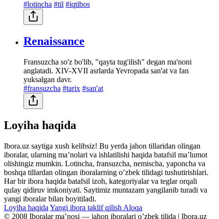
#lotincha
#til
#iqtibos
Renaissance
Fransuzcha so'z bo'lib, "qayta tug'ilish" degan ma'noni
anglatadi. XIV-XVII asrlarda Yevropada san'at va fan
yuksalgan davr.
#fransuzcha
#tarix
#san'at
Loyiha haqida
Ibora.uz saytiga xush kelibsiz! Bu yerda jahon tillaridan olingan
iboralar, ularning maʼnolari va ishlatilishi haqida batafsil maʼlumot
olishingiz mumkin. Lotincha, fransuzcha, nemischa, yaponcha va
boshqa tillardan olingan iboralarning oʼzbek tilidagi tushutirishlari.
Har bir ibora haqida batafsil izoh, kategoriyalar va teglar orqali
qulay qidiruv imkoniyati. Saytimiz muntazam yangilanib turadi va
yangi iboralar bilan boyitiladi.
Loyiha haqida
Yangi ibora taklif qilish
Aloqa
© 2008 Iboralar maʼnosi — jahon iboralari oʼzbek tilida | Ibora.uz