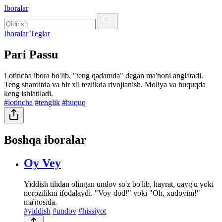
Iboralar
Iboralar
Teglar
Pari Passu
Lotincha ibora bo'lib, "teng qadamda" degan ma'noni anglatadi.
Teng sharoitda va bir xil tezlikda rivojlanish. Moliya va huquqda
keng ishlatiladi.
#lotincha
#tenglik
#huquq
Boshqa iboralar
Oy Vey
Yiddish tilidan olingan undov so'z bo'lib, hayrat, qayg'u yoki
norozilikni ifodalaydi. "Voy-dod!" yoki "Oh, xudoyim!"
ma'nosida.
#yiddish
#undov
#hissiyot