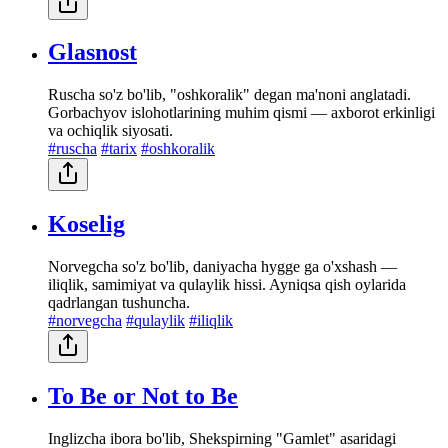
Glasnost
Ruscha so'z bo'lib, "oshkoralik" degan ma'noni anglatadi.
Gorbachyov islohotlarining muhim qismi — axborot erkinligi
va ochiqlik siyosati.
#ruscha
#tarix
#oshkoralik
Koselig
Norvegcha so'z bo'lib, daniyacha hygge ga o'xshash —
iliqlik, samimiyat va qulaylik hissi. Ayniqsa qish oylarida
qadrlangan tushuncha.
#norvegcha
#qulaylik
#iliqlik
To Be or Not to Be
Inglizcha ibora bo'lib, Shekspirning "Gamlet" asaridagi