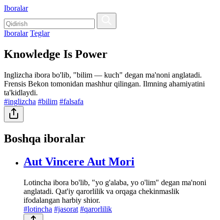
Iboralar
Iboralar
Teglar
Knowledge Is Power
Inglizcha ibora bo'lib, "bilim — kuch" degan ma'noni anglatadi.
Frensis Bekon tomonidan mashhur qilingan. Ilmning ahamiyatini
ta'kidlaydi.
#inglizcha
#bilim
#falsafa
Boshqa iboralar
Aut Vincere Aut Mori
Lotincha ibora bo'lib, "yo g'alaba, yo o'lim" degan ma'noni
anglatadi. Qat'iy qarorlilik va orqaga chekinmaslik
ifodalangan harbiy shior.
#lotincha
#jasorat
#qarorlilik