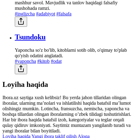
mashhur savol. Mavjudlik va tanlov haqidagi falsafiy
mushohada ramzi.
#inglizcha
#adabiyot
#falsafa
Tsundoku
Yaponcha so'z bo'lib, kitoblarni sotib olib, o'qimay to'plab
qo'yish odatini anglatadi.
#yaponcha
#kitob
#odat
Loyiha haqida
Ibora.uz saytiga xush kelibsiz! Bu yerda jahon tillaridan olingan
iboralar, ularning maʼnolari va ishlatilishi haqida batafsil maʼlumot
olishingiz mumkin. Lotincha, fransuzcha, nemischa, yaponcha va
boshqa tillardan olingan iboralarning oʼzbek tilidagi tushutirishlari.
Har bir ibora haqida batafsil izoh, kategoriyalar va teglar orqali
qulay qidiruv imkoniyati. Saytimiz muntazam yangilanib turadi va
yangi iboralar bilan boyitiladi.
Loyiha haqida
Yangi ibora taklif qilish
Aloqa