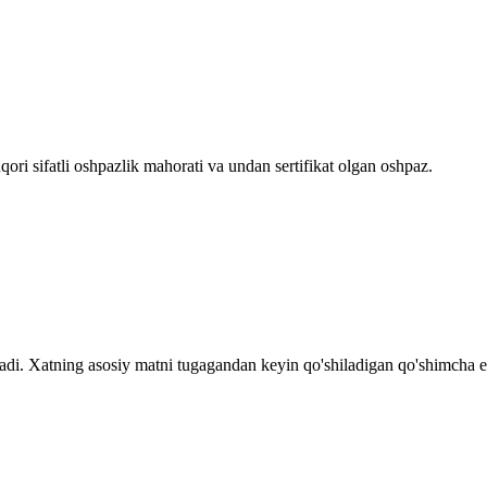
ori sifatli oshpazlik mahorati va undan sertifikat olgan oshpaz.
adi. Xatning asosiy matni tugagandan keyin qo'shiladigan qo'shimcha es