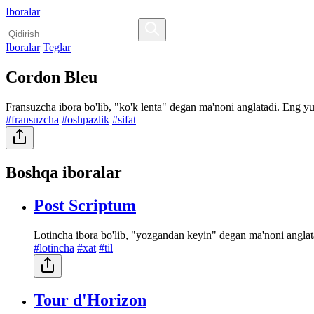
Iboralar
Iboralar
Teglar
Cordon Bleu
Fransuzcha ibora bo'lib, "ko'k lenta" degan ma'noni anglatadi. Eng yuq
#fransuzcha
#oshpazlik
#sifat
Boshqa iboralar
Post Scriptum
Lotincha ibora bo'lib, "yozgandan keyin" degan ma'noni anglat
#lotincha
#xat
#til
Tour d'Horizon