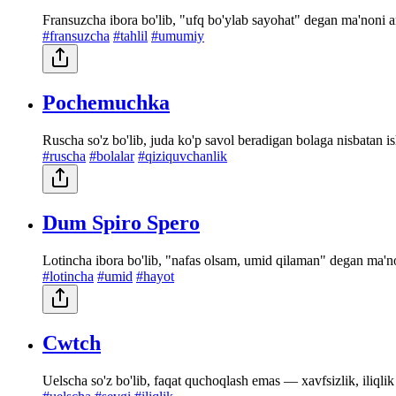
Fransuzcha ibora bo'lib, "ufq bo'ylab sayohat" degan ma'noni 
#fransuzcha
#tahlil
#umumiy
Pochemuchka
Ruscha so'z bo'lib, juda ko'p savol beradigan bolaga nisbatan is
#ruscha
#bolalar
#qiziquvchanlik
Dum Spiro Spero
Lotincha ibora bo'lib, "nafas olsam, umid qilaman" degan ma'n
#lotincha
#umid
#hayot
Cwtch
Uelscha so'z bo'lib, faqat quchoqlash emas — xavfsizlik, iliqlik v