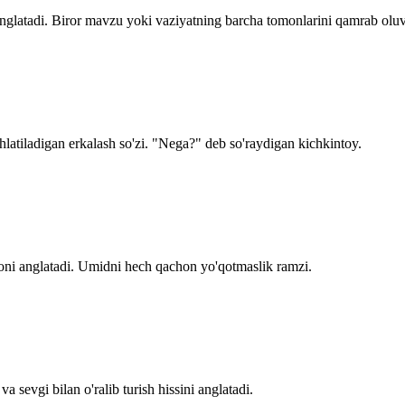
anglatadi. Biror mavzu yoki vaziyatning barcha tomonlarini qamrab olu
hlatiladigan erkalash so'zi. "Nega?" deb so'raydigan kichkintoy.
oni anglatadi. Umidni hech qachon yo'qotmaslik ramzi.
a sevgi bilan o'ralib turish hissini anglatadi.