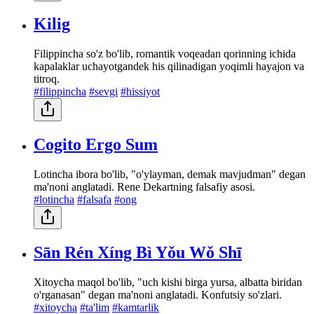
Kilig
Filippincha so'z bo'lib, romantik voqeadan qorinning ichida
kapalaklar uchayotgandek his qilinadigan yoqimli hayajon va
titroq.
#filippincha
#sevgi
#hissiyot
Cogito Ergo Sum
Lotincha ibora bo'lib, "o'ylayman, demak mavjudman" degan
ma'noni anglatadi. Rene Dekartning falsafiy asosi.
#lotincha
#falsafa
#ong
Sān Rén Xíng Bì Yǒu Wǒ Shī
Xitoycha maqol bo'lib, "uch kishi birga yursa, albatta biridan
o'rganasan" degan ma'noni anglatadi. Konfutsiy so'zlari.
#xitoycha
#ta'lim
#kamtarlik