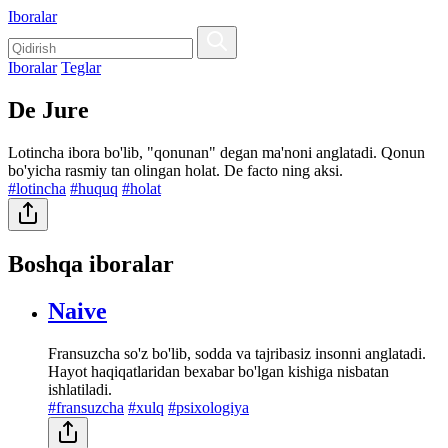
Iboralar
Iboralar
Teglar
De Jure
Lotincha ibora bo'lib, "qonunan" degan ma'noni anglatadi. Qonun
bo'yicha rasmiy tan olingan holat. De facto ning aksi.
#lotincha
#huquq
#holat
Boshqa iboralar
Naive
Fransuzcha so'z bo'lib, sodda va tajribasiz insonni anglatadi.
Hayot haqiqatlaridan bexabar bo'lgan kishiga nisbatan
ishlatiladi.
#fransuzcha
#xulq
#psixologiya