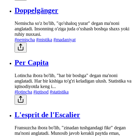
Doppelgänger
Nemischa so'z bo'lib, "qo'shaloq yurar" degan ma'noni
anglatadi. Insonning o'ziga juda o'xshash boshqa shaxs yoki
ruhiy nusxasi.
#nemischa
#mistika
#madaniyat
Per Capita
Lotincha ibora bo'lib, "har bir boshga" degan ma'noni
anglatadi. Har bir kishiga to'g'ri keladigan ulush. Statistika va
iqtisodiyotda keng i...
#lotincha
#iqtisod
#statistika
L'esprit de l'Escalier
Fransuzcha ibora bo'lib, "zinadan tushgandagi fikr" degan
ma'noni anglatadi. Munosib javob kerakli paytda emas,