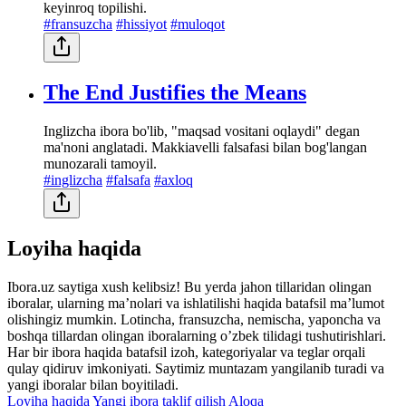
keyinroq topilishi.
#fransuzcha
#hissiyot
#muloqot
The End Justifies the Means
Inglizcha ibora bo'lib, "maqsad vositani oqlaydi" degan
ma'noni anglatadi. Makkiavelli falsafasi bilan bog'langan
munozarali tamoyil.
#inglizcha
#falsafa
#axloq
Loyiha haqida
Ibora.uz saytiga xush kelibsiz! Bu yerda jahon tillaridan olingan
iboralar, ularning maʼnolari va ishlatilishi haqida batafsil maʼlumot
olishingiz mumkin. Lotincha, fransuzcha, nemischa, yaponcha va
boshqa tillardan olingan iboralarning oʼzbek tilidagi tushutirishlari.
Har bir ibora haqida batafsil izoh, kategoriyalar va teglar orqali
qulay qidiruv imkoniyati. Saytimiz muntazam yangilanib turadi va
yangi iboralar bilan boyitiladi.
Loyiha haqida
Yangi ibora taklif qilish
Aloqa