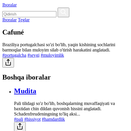
Iboralar
Iboralar
Teglar
Cafuné
Braziliya portugalchasi so'zi bo'lib, yaqin kishining sochlarini
barmoqlar bilan muloyim silab o'tirish harakatini anglatadi.
#portugalcha
#sevgi
#muloyimlik
Boshqa iboralar
Mudita
Pali tilidagi so'z bo'lib, boshqalarning muvaffaqiyati va
baxtidan chin dildan quvonish hissini anglatadi.
Schadenfreudeningning to'liq aksi...
#pali
#hissiyot
#hamdardlik