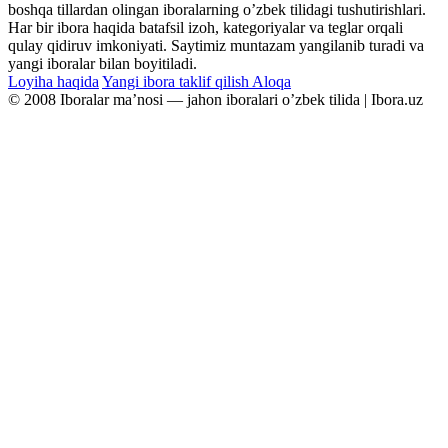
boshqa tillardan olingan iboralarning oʼzbek tilidagi tushutirishlari.
Har bir ibora haqida batafsil izoh, kategoriyalar va teglar orqali
qulay qidiruv imkoniyati. Saytimiz muntazam yangilanib turadi va
yangi iboralar bilan boyitiladi.
Loyiha haqida
Yangi ibora taklif qilish
Aloqa
© 2008 Iboralar maʼnosi — jahon iboralari oʼzbek tilida | Ibora.uz