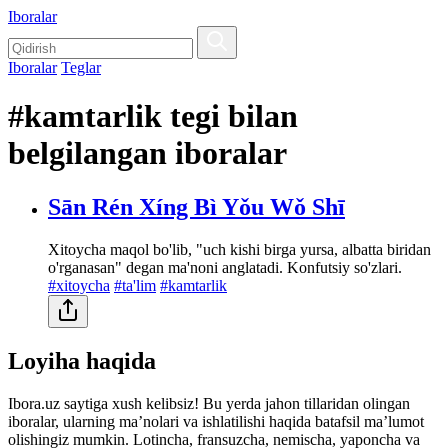
Iboralar
Iboralar
Teglar
#kamtarlik tegi bilan
belgilangan iboralar
Sān Rén Xíng Bì Yǒu Wǒ Shī
Xitoycha maqol bo'lib, "uch kishi birga yursa, albatta biridan
o'rganasan" degan ma'noni anglatadi. Konfutsiy so'zlari.
#xitoycha
#ta'lim
#kamtarlik
Loyiha haqida
Ibora.uz saytiga xush kelibsiz! Bu yerda jahon tillaridan olingan
iboralar, ularning maʼnolari va ishlatilishi haqida batafsil maʼlumot
olishingiz mumkin. Lotincha, fransuzcha, nemischa, yaponcha va