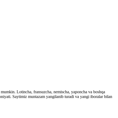
ingiz mumkin. Lotincha, fransuzcha, nemischa, yaponcha va boshqa
imkoniyati. Saytimiz muntazam yangilanib turadi va yangi iboralar bilan