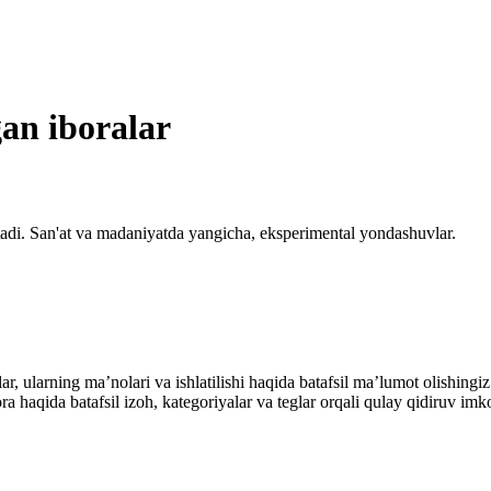
gan iboralar
tadi. San'at va madaniyatda yangicha, eksperimental yondashuvlar.
alar, ularning maʼnolari va ishlatilishi haqida batafsil maʼlumot olish
ibora haqida batafsil izoh, kategoriyalar va teglar orqali qulay qidiruv 