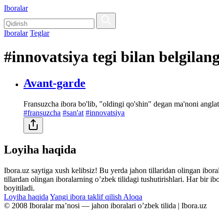
Iboralar
Iboralar
Teglar
#innovatsiya tegi bilan belgilan
Avant-garde
Fransuzcha ibora bo'lib, "oldingi qo'shin" degan ma'noni angla
#fransuzcha
#san'at
#innovatsiya
Loyiha haqida
Ibora.uz saytiga xush kelibsiz! Bu yerda jahon tillaridan olingan ibor
tillardan olingan iboralarning oʼzbek tilidagi tushutirishlari. Har bir 
boyitiladi.
Loyiha haqida
Yangi ibora taklif qilish
Aloqa
© 2008 Iboralar maʼnosi — jahon iboralari oʼzbek tilida | Ibora.uz