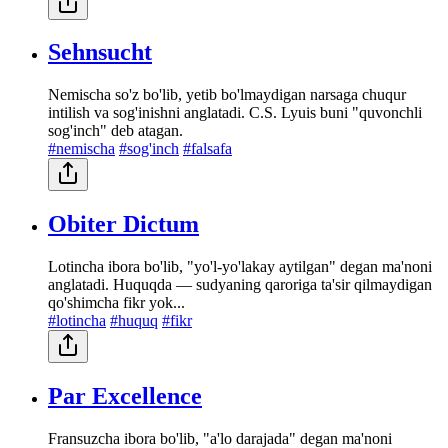
Sehnsucht
Nemischa so'z bo'lib, yetib bo'lmaydigan narsaga chuqur
intilish va sog'inishni anglatadi. C.S. Lyuis buni "quvonchli
sog'inch" deb atagan.
#nemischa
#sog'inch
#falsafa
Obiter Dictum
Lotincha ibora bo'lib, "yo'l-yo'lakay aytilgan" degan ma'noni
anglatadi. Huquqda — sudyaning qaroriga ta'sir qilmaydigan
qo'shimcha fikr yok...
#lotincha
#huquq
#fikr
Par Excellence
Fransuzcha ibora bo'lib, "a'lo darajada" degan ma'noni