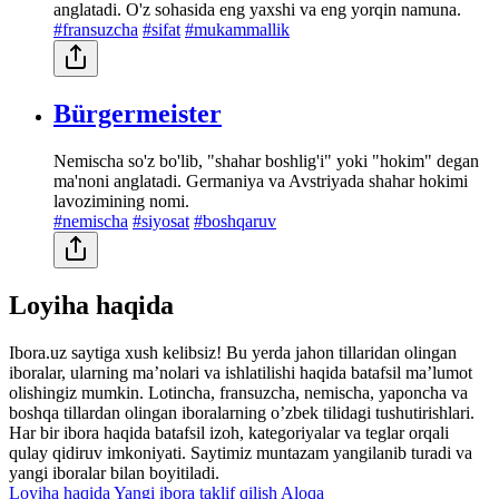
anglatadi. O'z sohasida eng yaxshi va eng yorqin namuna.
#fransuzcha
#sifat
#mukammallik
Bürgermeister
Nemischa so'z bo'lib, "shahar boshlig'i" yoki "hokim" degan
ma'noni anglatadi. Germaniya va Avstriyada shahar hokimi
lavozimining nomi.
#nemischa
#siyosat
#boshqaruv
Loyiha haqida
Ibora.uz saytiga xush kelibsiz! Bu yerda jahon tillaridan olingan
iboralar, ularning maʼnolari va ishlatilishi haqida batafsil maʼlumot
olishingiz mumkin. Lotincha, fransuzcha, nemischa, yaponcha va
boshqa tillardan olingan iboralarning oʼzbek tilidagi tushutirishlari.
Har bir ibora haqida batafsil izoh, kategoriyalar va teglar orqali
qulay qidiruv imkoniyati. Saytimiz muntazam yangilanib turadi va
yangi iboralar bilan boyitiladi.
Loyiha haqida
Yangi ibora taklif qilish
Aloqa