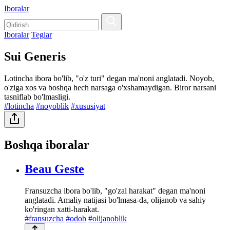
Iboralar
Iboralar
Teglar
Sui Generis
Lotincha ibora bo'lib, "o'z turi" degan ma'noni anglatadi. Noyob,
o'ziga xos va boshqa hech narsaga o'xshamaydigan. Biror narsani
tasniflab bo'lmasligi.
#lotincha
#noyoblik
#xususiyat
Boshqa iboralar
Beau Geste
Fransuzcha ibora bo'lib, "go'zal harakat" degan ma'noni
anglatadi. Amaliy natijasi bo'lmasa-da, olijanob va sahiy
ko'ringan xatti-harakat.
#fransuzcha
#odob
#olijanoblik