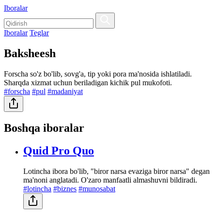
Iboralar
Iboralar
Teglar
Baksheesh
Forscha so'z bo'lib, sovg'a, tip yoki pora ma'nosida ishlatiladi.
Sharqda xizmat uchun beriladigan kichik pul mukofoti.
#forscha
#pul
#madaniyat
Boshqa iboralar
Quid Pro Quo
Lotincha ibora bo'lib, "biror narsa evaziga biror narsa" degan
ma'noni anglatadi. O'zaro manfaatli almashuvni bildiradi.
#lotincha
#biznes
#munosabat