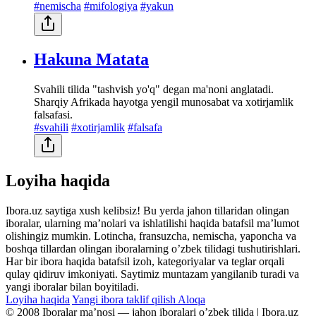
#nemischa
#mifologiya
#yakun
Hakuna Matata
Svahili tilida "tashvish yo'q" degan ma'noni anglatadi.
Sharqiy Afrikada hayotga yengil munosabat va xotirjamlik
falsafasi.
#svahili
#xotirjamlik
#falsafa
Loyiha haqida
Ibora.uz saytiga xush kelibsiz! Bu yerda jahon tillaridan olingan
iboralar, ularning maʼnolari va ishlatilishi haqida batafsil maʼlumot
olishingiz mumkin. Lotincha, fransuzcha, nemischa, yaponcha va
boshqa tillardan olingan iboralarning oʼzbek tilidagi tushutirishlari.
Har bir ibora haqida batafsil izoh, kategoriyalar va teglar orqali
qulay qidiruv imkoniyati. Saytimiz muntazam yangilanib turadi va
yangi iboralar bilan boyitiladi.
Loyiha haqida
Yangi ibora taklif qilish
Aloqa
© 2008 Iboralar maʼnosi — jahon iboralari oʼzbek tilida | Ibora.uz