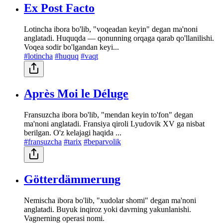
Ex Post Facto
Lotincha ibora bo'lib, "voqeadan keyin" degan ma'noni
anglatadi. Huquqda — qonunning orqaga qarab qo'llanilishi.
Voqea sodir bo'lgandan keyi...
#lotincha
#huquq
#vaqt
Après Moi le Déluge
Fransuzcha ibora bo'lib, "mendan keyin to'fon" degan
ma'noni anglatadi. Fransiya qiroli Lyudovik XV ga nisbat
berilgan. O'z kelajagi haqida ...
#fransuzcha
#tarix
#beparvolik
Götterdämmerung
Nemischa ibora bo'lib, "xudolar shomi" degan ma'noni
anglatadi. Buyuk inqiroz yoki davrning yakunlanishi.
Vagnerning operasi nomi.