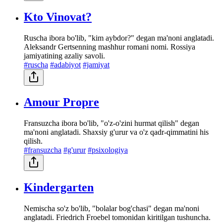
Kto Vinovat?
Ruscha ibora bo'lib, "kim aybdor?" degan ma'noni anglatadi.
Aleksandr Gertsenning mashhur romani nomi. Rossiya
jamiyatining azaliy savoli.
#ruscha
#adabiyot
#jamiyat
Amour Propre
Fransuzcha ibora bo'lib, "o'z-o'zini hurmat qilish" degan
ma'noni anglatadi. Shaxsiy g'urur va o'z qadr-qimmatini his
qilish.
#fransuzcha
#g'urur
#psixologiya
Kindergarten
Nemischa so'z bo'lib, "bolalar bog'chasi" degan ma'noni
anglatadi. Friedrich Froebel tomonidan kiritilgan tushuncha.