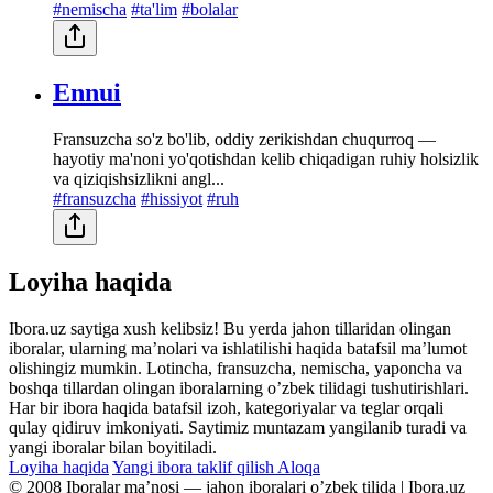
#nemischa
#ta'lim
#bolalar
Ennui
Fransuzcha so'z bo'lib, oddiy zerikishdan chuqurroq —
hayotiy ma'noni yo'qotishdan kelib chiqadigan ruhiy holsizlik
va qiziqishsizlikni angl...
#fransuzcha
#hissiyot
#ruh
Loyiha haqida
Ibora.uz saytiga xush kelibsiz! Bu yerda jahon tillaridan olingan
iboralar, ularning maʼnolari va ishlatilishi haqida batafsil maʼlumot
olishingiz mumkin. Lotincha, fransuzcha, nemischa, yaponcha va
boshqa tillardan olingan iboralarning oʼzbek tilidagi tushutirishlari.
Har bir ibora haqida batafsil izoh, kategoriyalar va teglar orqali
qulay qidiruv imkoniyati. Saytimiz muntazam yangilanib turadi va
yangi iboralar bilan boyitiladi.
Loyiha haqida
Yangi ibora taklif qilish
Aloqa
© 2008 Iboralar maʼnosi — jahon iboralari oʼzbek tilida | Ibora.uz