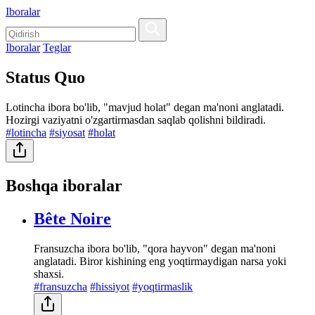
Iboralar
Iboralar
Teglar
Status Quo
Lotincha ibora bo'lib, "mavjud holat" degan ma'noni anglatadi.
Hozirgi vaziyatni o'zgartirmasdan saqlab qolishni bildiradi.
#lotincha
#siyosat
#holat
Boshqa iboralar
Bête Noire
Fransuzcha ibora bo'lib, "qora hayvon" degan ma'noni
anglatadi. Biror kishining eng yoqtirmaydigan narsa yoki
shaxsi.
#fransuzcha
#hissiyot
#yoqtirmaslik