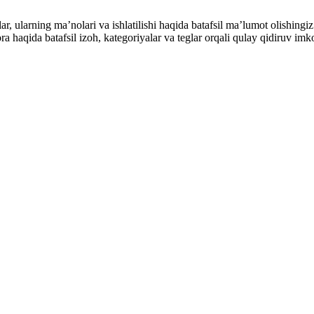
alar, ularning maʼnolari va ishlatilishi haqida batafsil maʼlumot olish
ibora haqida batafsil izoh, kategoriyalar va teglar orqali qulay qidiruv 