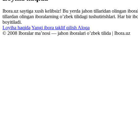
Ibora.uz saytiga xush kelibsiz! Bu yerda jahon tillaridan olingan ibor
tillardan olingan iboralarning oʼzbek tilidagi tushutirishlari. Har bir 
boyitiladi.
Loyiha haqida
Yangi ibora taklif qilish
Aloqa
© 2008 Iboralar maʼnosi — jahon iboralari oʼzbek tilida | Ibora.uz