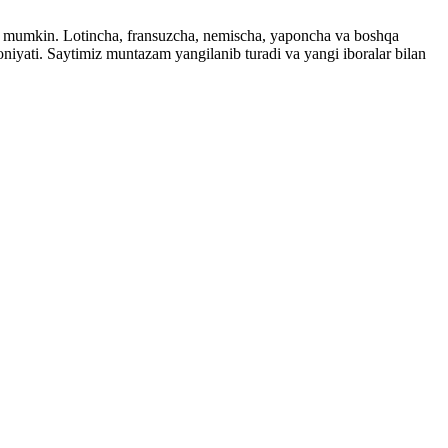
ingiz mumkin. Lotincha, fransuzcha, nemischa, yaponcha va boshqa
imkoniyati. Saytimiz muntazam yangilanib turadi va yangi iboralar bilan