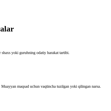
ralar
r shaxs yoki guruhning odatiy harakat tartibi.
i. Muayyan maqsad uchun vaqtincha tuzilgan yoki qilingan narsa.