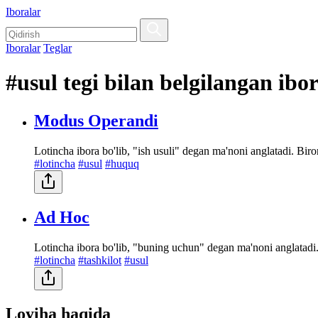
Iboralar
Iboralar
Teglar
#usul tegi bilan belgilangan ibo
Modus Operandi
Lotincha ibora bo'lib, "ish usuli" degan ma'noni anglatadi. Biro
#lotincha
#usul
#huquq
Ad Hoc
Lotincha ibora bo'lib, "buning uchun" degan ma'noni anglatad
#lotincha
#tashkilot
#usul
Loyiha haqida