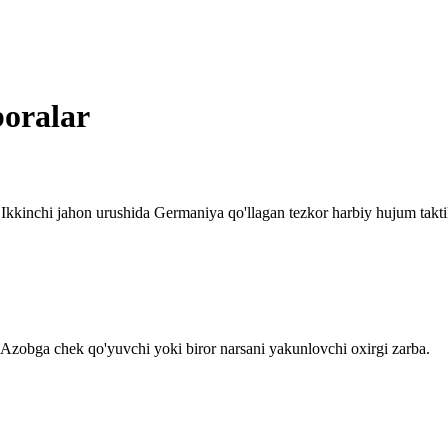
boralar
 Ikkinchi jahon urushida Germaniya qo'llagan tezkor harbiy hujum takti
 Azobga chek qo'yuvchi yoki biror narsani yakunlovchi oxirgi zarba.