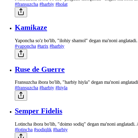
#fransuzcha
#harbiy
#holat
Kamikaze
Yaponcha so'z bo'lib, "ilohiy shamol" degan ma'noni anglatadi.
#yaponcha
#tarix
#harbiy
Ruse de Guerre
Fransuzcha ibora bo'lib, "harbiy hiyla" degan ma'noni anglatadi.
#fransuzcha
#harbiy
#hiyla
Semper Fidelis
Lotincha ibora bo'lib, "doimo sodiq" degan ma'noni anglatadi.
#lotincha
#sodiqlik
#harbiy