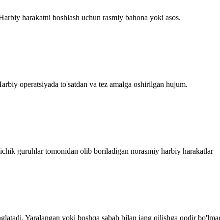
. Harbiy harakatni boshlash uchun rasmiy bahona yoki asos.
Harbiy operatsiyada to'satdan va tez amalga oshirilgan hujum.
Kichik guruhlar tomonidan olib boriladigan norasmiy harbiy harakatlar —
glatadi. Yaralangan yoki boshqa sabab bilan jang qilishga qodir bo'lma