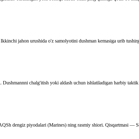
 Ikkinchi jahon urushida o'z samolyotini dushman kemasiga urib tushir
 Dushmannni chalg'itish yoki aldash uchun ishlatiladigan harbiy taktik 
 AQSh dengiz piyodalari (Marines) ning rasmiy shiori. Qisqartmasi — 