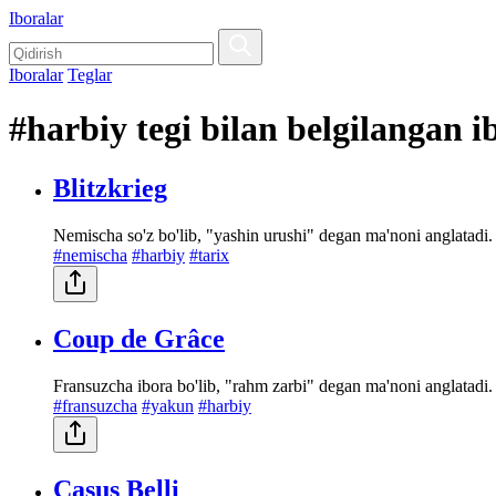
Iboralar
Iboralar
Teglar
#harbiy tegi bilan belgilangan i
Blitzkrieg
Nemischa so'z bo'lib, "yashin urushi" degan ma'noni anglatadi.
#nemischa
#harbiy
#tarix
Coup de Grâce
Fransuzcha ibora bo'lib, "rahm zarbi" degan ma'noni anglatadi.
#fransuzcha
#yakun
#harbiy
Casus Belli