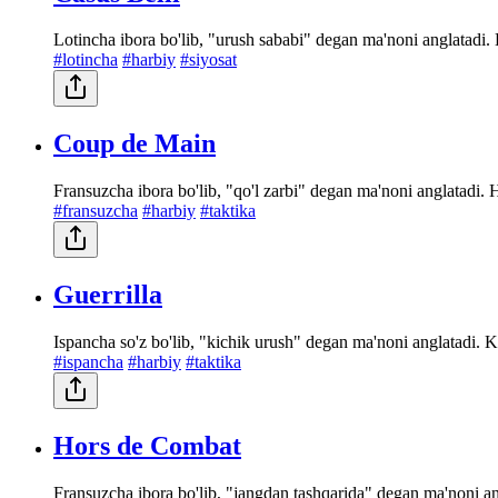
Lotincha ibora bo'lib, "urush sababi" degan ma'noni anglatadi
#lotincha
#harbiy
#siyosat
Coup de Main
Fransuzcha ibora bo'lib, "qo'l zarbi" degan ma'noni anglatadi. 
#fransuzcha
#harbiy
#taktika
Guerrilla
Ispancha so'z bo'lib, "kichik urush" degan ma'noni anglatadi. 
#ispancha
#harbiy
#taktika
Hors de Combat
Fransuzcha ibora bo'lib, "jangdan tashqarida" degan ma'noni an