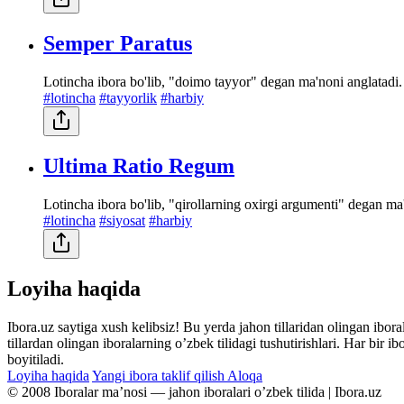
Semper Paratus
Lotincha ibora bo'lib, "doimo tayyor" degan ma'noni anglatadi.
#lotincha
#tayyorlik
#harbiy
Ultima Ratio Regum
Lotincha ibora bo'lib, "qirollarning oxirgi argumenti" degan ma
#lotincha
#siyosat
#harbiy
Loyiha haqida
Ibora.uz saytiga xush kelibsiz! Bu yerda jahon tillaridan olingan ibor
tillardan olingan iboralarning oʼzbek tilidagi tushutirishlari. Har bir 
boyitiladi.
Loyiha haqida
Yangi ibora taklif qilish
Aloqa
© 2008 Iboralar maʼnosi — jahon iboralari oʼzbek tilida | Ibora.uz