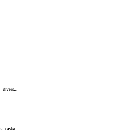
 divers...
gan aska...