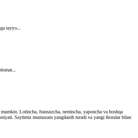
ga tayyo...
plomat...
ingiz mumkin. Lotincha, fransuzcha, nemischa, yaponcha va boshqa
imkoniyati. Saytimiz muntazam yangilanib turadi va yangi iboralar bilan