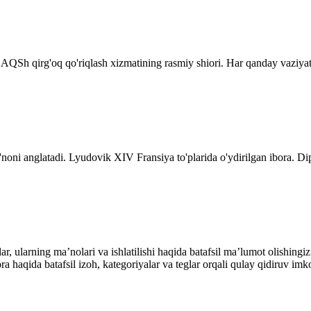
 AQSh qirg'oq qo'riqlash xizmatining rasmiy shiori. Har qanday vaziyat
'noni anglatadi. Lyudovik XIV Fransiya to'plarida o'ydirilgan ibora. Di
alar, ularning maʼnolari va ishlatilishi haqida batafsil maʼlumot olish
ibora haqida batafsil izoh, kategoriyalar va teglar orqali qulay qidiruv 