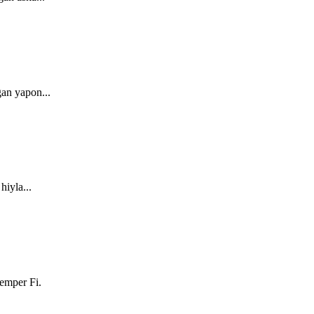
gan yapon...
hiyla...
Semper Fi.