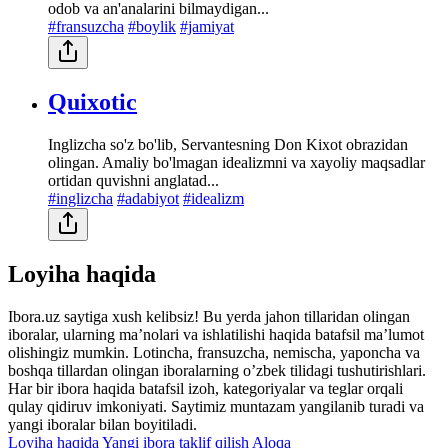
odob va an'analarini bilmaydigan...
#fransuzcha
#boylik
#jamiyat
Quixotic
Inglizcha so'z bo'lib, Servantesning Don Kixot obrazidan
olingan. Amaliy bo'lmagan idealizmni va xayoliy maqsadlar
ortidan quvishni anglatad...
#inglizcha
#adabiyot
#idealizm
Loyiha haqida
Ibora.uz saytiga xush kelibsiz! Bu yerda jahon tillaridan olingan
iboralar, ularning maʼnolari va ishlatilishi haqida batafsil maʼlumot
olishingiz mumkin. Lotincha, fransuzcha, nemischa, yaponcha va
boshqa tillardan olingan iboralarning oʼzbek tilidagi tushutirishlari.
Har bir ibora haqida batafsil izoh, kategoriyalar va teglar orqali
qulay qidiruv imkoniyati. Saytimiz muntazam yangilanib turadi va
yangi iboralar bilan boyitiladi.
Loyiha haqida
Yangi ibora taklif qilish
Aloqa