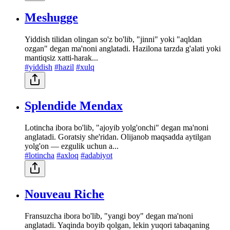
Meshugge
Yiddish tilidan olingan so'z bo'lib, "jinni" yoki "aqldan
ozgan" degan ma'noni anglatadi. Hazilona tarzda g'alati yoki
mantiqsiz xatti-harak...
#yiddish
#hazil
#xulq
Splendide Mendax
Lotincha ibora bo'lib, "ajoyib yolg'onchi" degan ma'noni
anglatadi. Goratsiy she'ridan. Olijanob maqsadda aytilgan
yolg'on — ezgulik uchun a...
#lotincha
#axloq
#adabiyot
Nouveau Riche
Fransuzcha ibora bo'lib, "yangi boy" degan ma'noni
anglatadi. Yaqinda boyib qolgan, lekin yuqori tabaqaning