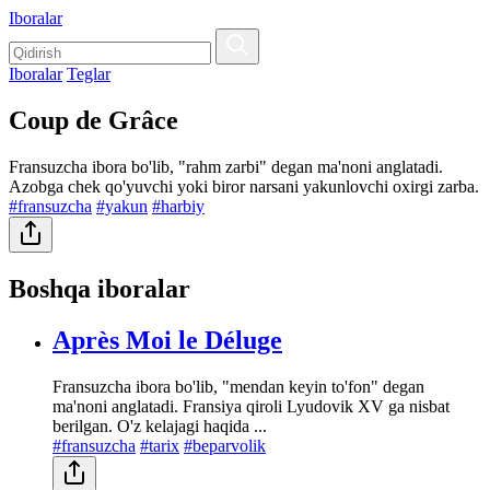
Iboralar
Iboralar
Teglar
Coup de Grâce
Fransuzcha ibora bo'lib, "rahm zarbi" degan ma'noni anglatadi.
Azobga chek qo'yuvchi yoki biror narsani yakunlovchi oxirgi zarba.
#fransuzcha
#yakun
#harbiy
Boshqa iboralar
Après Moi le Déluge
Fransuzcha ibora bo'lib, "mendan keyin to'fon" degan
ma'noni anglatadi. Fransiya qiroli Lyudovik XV ga nisbat
berilgan. O'z kelajagi haqida ...
#fransuzcha
#tarix
#beparvolik