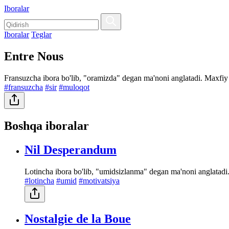
Iboralar
Iboralar
Teglar
Entre Nous
Fransuzcha ibora bo'lib, "oramizda" degan ma'noni anglatadi. Maxfiy 
#fransuzcha
#sir
#muloqot
Boshqa iboralar
Nil Desperandum
Lotincha ibora bo'lib, "umidsizlanma" degan ma'noni anglatadi.
#lotincha
#umid
#motivatsiya
Nostalgie de la Boue