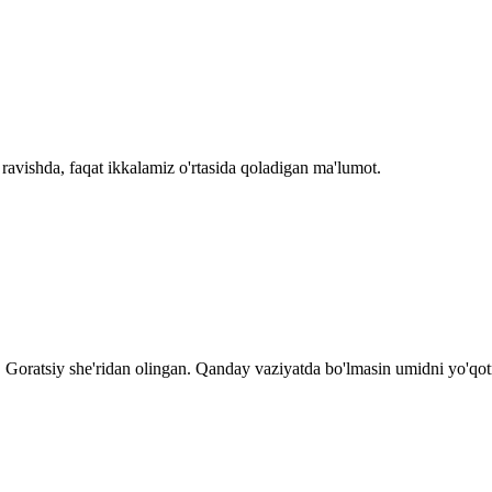
ravishda, faqat ikkalamiz o'rtasida qoladigan ma'lumot.
 Goratsiy she'ridan olingan. Qanday vaziyatda bo'lmasin umidni yo'qot