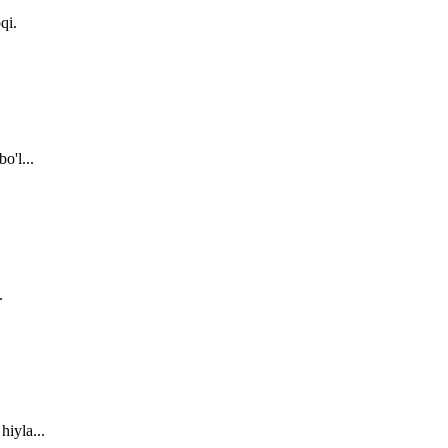
qi.
o'l...
.
hiyla...