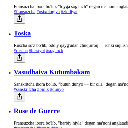
Fransuzcha ibora bo'lib, "loyga sog'inch" degan ma'noni anglatad
#fransuzcha
#psixologiya
#ziddiyat
Toska
Ruscha so'z bo'lib, oddiy qayg'udan chuqurroq — ichki siqilish, 
#ruscha
#hissiyot
#sog'inch
Vasudhaiva Kutumbakam
Sanskritcha ibora bo'lib, "butun dunyo — bir oila" degan ma'no
#sanskritcha
#birlik
#dunyo
Ruse de Guerre
Fransuzcha ibora bo'lib, "harbiy hiyla" degan ma'noni anglatadi.