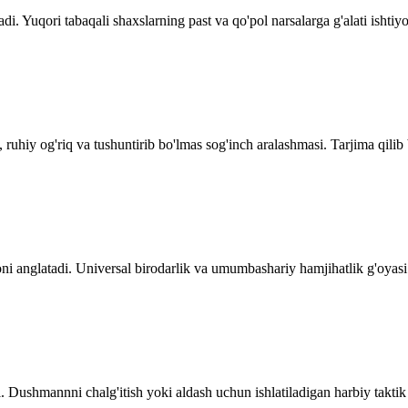
i. Yuqori tabaqali shaxslarning past va qo'pol narsalarga g'alati ishtiyo
ruhiy og'riq va tushuntirib bo'lmas sog'inch aralashmasi. Tarjima qilib b
ni anglatadi. Universal birodarlik va umumbashariy hamjihatlik g'oyasi
 Dushmannni chalg'itish yoki aldash uchun ishlatiladigan harbiy taktik 