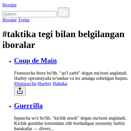
Iboralar
Iboralar
Teglar
#taktika tegi bilan belgilangan
iboralar
Coup de Main
Fransuzcha ibora bo'lib, "qo'l zarbi" degan ma'noni anglatadi.
Harbiy operatsiyada to'satdan va tez amalga oshirilgan hujum.
#fransuzcha
#harbiy
#taktika
Guerrilla
Ispancha so'z bo'lib, "kichik urush" degan ma'noni anglatadi.
Kichik guruhlar tomonidan olib boriladigan norasmiy harbiy
harakatlar — divers...