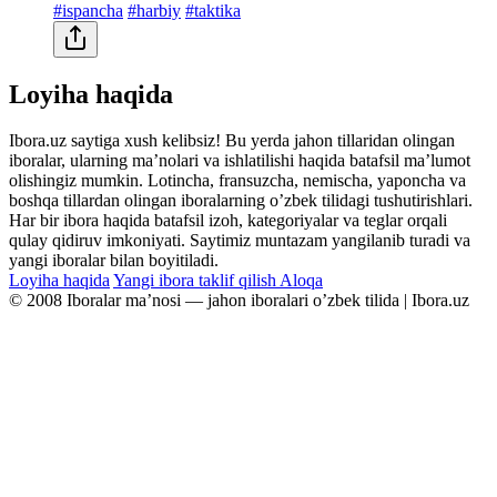
#ispancha
#harbiy
#taktika
Loyiha haqida
Ibora.uz saytiga xush kelibsiz! Bu yerda jahon tillaridan olingan
iboralar, ularning maʼnolari va ishlatilishi haqida batafsil maʼlumot
olishingiz mumkin. Lotincha, fransuzcha, nemischa, yaponcha va
boshqa tillardan olingan iboralarning oʼzbek tilidagi tushutirishlari.
Har bir ibora haqida batafsil izoh, kategoriyalar va teglar orqali
qulay qidiruv imkoniyati. Saytimiz muntazam yangilanib turadi va
yangi iboralar bilan boyitiladi.
Loyiha haqida
Yangi ibora taklif qilish
Aloqa
© 2008 Iboralar maʼnosi — jahon iboralari oʼzbek tilida | Ibora.uz