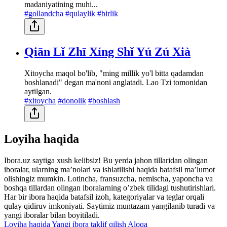
madaniyatining muhi...
#gollandcha
#qulaylik
#birlik
Qiān Lǐ Zhī Xíng Shǐ Yú Zú Xià
Xitoycha maqol bo'lib, "ming millik yo'l bitta qadamdan
boshlanadi" degan ma'noni anglatadi. Lao Tzi tomonidan
aytilgan.
#xitoycha
#donolik
#boshlash
Loyiha haqida
Ibora.uz saytiga xush kelibsiz! Bu yerda jahon tillaridan olingan
iboralar, ularning maʼnolari va ishlatilishi haqida batafsil maʼlumot
olishingiz mumkin. Lotincha, fransuzcha, nemischa, yaponcha va
boshqa tillardan olingan iboralarning oʼzbek tilidagi tushutirishlari.
Har bir ibora haqida batafsil izoh, kategoriyalar va teglar orqali
qulay qidiruv imkoniyati. Saytimiz muntazam yangilanib turadi va
yangi iboralar bilan boyitiladi.
Loyiha haqida
Yangi ibora taklif qilish
Aloqa