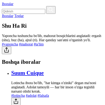
Iboralar
Iboralar
Teglar
Shu Ha Ri
Yaponcha tushuncha bo'lib, mahorat bosqichlarini anglatadi: ergash
(shu), buz (ha), ajral (ri). Har qanday san'atni o'rganish yo'li.
#yaponcha
#mahorat
#ta'lim
Boshqa iboralar
Suum Cuique
Lotincha ibora bo'lib, "har kimga o'ziniki" degan ma'noni
anglatadi. Adolat tamoyili — har bir inson o'ziga tegishli
narsani olishi kerak.
#lotincha
#adolat
#falsafa