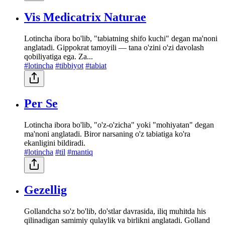
Vis Medicatrix Naturae
Lotincha ibora bo'lib, "tabiatning shifo kuchi" degan ma'noni
anglatadi. Gippokrat tamoyili — tana o'zini o'zi davolash
qobiliyatiga ega. Za...
#lotincha
#tibbiyot
#tabiat
Per Se
Lotincha ibora bo'lib, "o'z-o'zicha" yoki "mohiyatan" degan
ma'noni anglatadi. Biror narsaning o'z tabiatiga ko'ra
ekanligini bildiradi.
#lotincha
#til
#mantiq
Gezellig
Gollandcha so'z bo'lib, do'stlar davrasida, iliq muhitda his
qilinadigan samimiy qulaylik va birlikni anglatadi. Golland