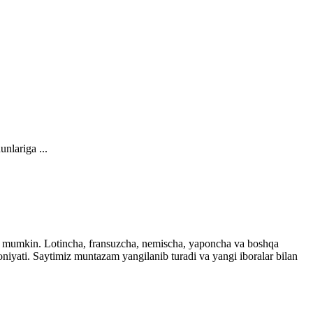
nlariga ...
ingiz mumkin. Lotincha, fransuzcha, nemischa, yaponcha va boshqa
imkoniyati. Saytimiz muntazam yangilanib turadi va yangi iboralar bilan