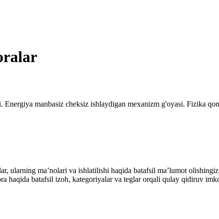
oralar
i. Energiya manbasiz cheksiz ishlaydigan mexanizm g'oyasi. Fizika qonu
alar, ularning maʼnolari va ishlatilishi haqida batafsil maʼlumot olish
ibora haqida batafsil izoh, kategoriyalar va teglar orqali qulay qidiruv 