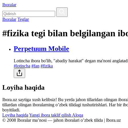
Iboralar
Iboralar
Teglar
#fizika tegi bilan belgilangan ib
Perpetuum Mobile
Lotincha ibora bo'lib, "abadiy harakat" degan ma'noni anglatad
#lotincha
#fan
#fizika
Loyiha haqida
Ibora.uz saytiga xush kelibsiz! Bu yerda jahon tillaridan olingan ibor
tillardan olingan iboralarning oʼzbek tilidagi tushutirishlari. Har bir 
boyitiladi.
Loyiha haqida
Yangi ibora taklif qilish
Aloqa
© 2008 Iboralar maʼnosi — jahon iboralari oʼzbek tilida | Ibora.uz