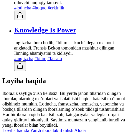
qiluvchi huquqiy tamoyil.
#lotincha
#huquq
#erkinlik
Knowledge Is Power
Inglizcha ibora bo'lib, "bilim — kuch" degan ma'noni
anglatadi. Frensis Bekon tomonidan mashhur qilingan.
Ilmning ahamiyatini ta'kidlaydi.
#inglizcha
#bilim
#falsafa
Loyiha haqida
Ibora.uz saytiga xush kelibsiz! Bu yerda jahon tillaridan olingan
iboralar, ularning maʼnolari va ishlatilishi haqida batafsil maʼlumot
olishingiz mumkin. Lotincha, fransuzcha, nemischa, yaponcha va
boshqa tillardan olingan iboralarning oʼzbek tilidagi tushutirishlari.
Har bir ibora haqida batafsil izoh, kategoriyalar va teglar orqali
qulay qidiruv imkoniyati. Saytimiz muntazam yangilanib turadi va
yangi iboralar bilan boyitiladi.
Loyiha haqida
Yangi ibora taklif qilish
Aloqa