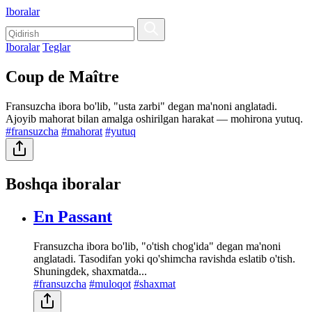
Iboralar
Iboralar
Teglar
Coup de Maître
Fransuzcha ibora bo'lib, "usta zarbi" degan ma'noni anglatadi.
Ajoyib mahorat bilan amalga oshirilgan harakat — mohirona yutuq.
#fransuzcha
#mahorat
#yutuq
Boshqa iboralar
En Passant
Fransuzcha ibora bo'lib, "o'tish chog'ida" degan ma'noni
anglatadi. Tasodifan yoki qo'shimcha ravishda eslatib o'tish.
Shuningdek, shaxmatda...
#fransuzcha
#muloqot
#shaxmat