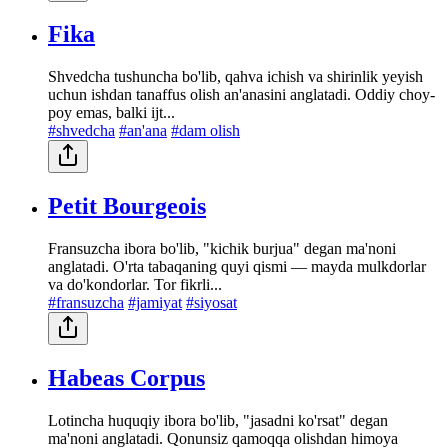
Fika
Shvedcha tushuncha bo'lib, qahva ichish va shirinlik yeyish
uchun ishdan tanaffus olish an'anasini anglatadi. Oddiy choy-
poy emas, balki ijt...
#shvedcha
#an'ana
#dam olish
Petit Bourgeois
Fransuzcha ibora bo'lib, "kichik burjua" degan ma'noni
anglatadi. O'rta tabaqaning quyi qismi — mayda mulkdorlar
va do'kondorlar. Tor fikrli...
#fransuzcha
#jamiyat
#siyosat
Habeas Corpus
Lotincha huquqiy ibora bo'lib, "jasadni ko'rsat" degan
ma'noni anglatadi. Qonunsiz qamoqqa olishdan himoya