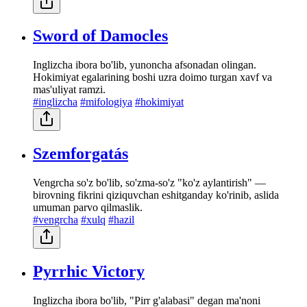
Sword of Damocles
Inglizcha ibora bo'lib, yunoncha afsonadan olingan.
Hokimiyat egalarining boshi uzra doimo turgan xavf va
mas'uliyat ramzi.
#inglizcha
#mifologiya
#hokimiyat
Szemforgatás
Vengrcha so'z bo'lib, so'zma-so'z "ko'z aylantirish" —
birovning fikrini qiziquvchan eshitganday ko'rinib, aslida
umuman parvo qilmaslik.
#vengrcha
#xulq
#hazil
Pyrrhic Victory
Inglizcha ibora bo'lib, "Pirr g'alabasi" degan ma'noni