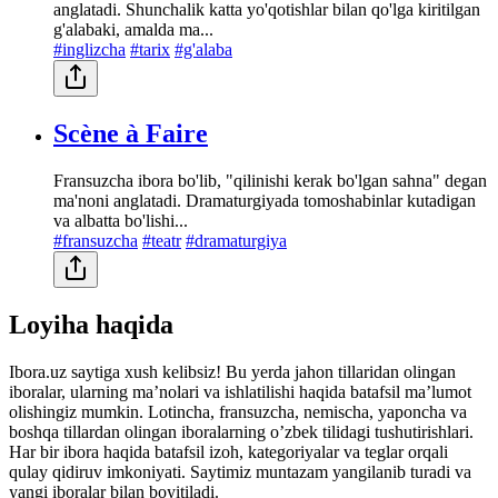
anglatadi. Shunchalik katta yo'qotishlar bilan qo'lga kiritilgan
g'alabaki, amalda ma...
#inglizcha
#tarix
#g'alaba
Scène à Faire
Fransuzcha ibora bo'lib, "qilinishi kerak bo'lgan sahna" degan
ma'noni anglatadi. Dramaturgiyada tomoshabinlar kutadigan
va albatta bo'lishi...
#fransuzcha
#teatr
#dramaturgiya
Loyiha haqida
Ibora.uz saytiga xush kelibsiz! Bu yerda jahon tillaridan olingan
iboralar, ularning maʼnolari va ishlatilishi haqida batafsil maʼlumot
olishingiz mumkin. Lotincha, fransuzcha, nemischa, yaponcha va
boshqa tillardan olingan iboralarning oʼzbek tilidagi tushutirishlari.
Har bir ibora haqida batafsil izoh, kategoriyalar va teglar orqali
qulay qidiruv imkoniyati. Saytimiz muntazam yangilanib turadi va
yangi iboralar bilan boyitiladi.