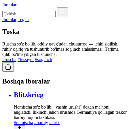
Iboralar
Iboralar
Teglar
Toska
Ruscha so'z bo'lib, oddiy qayg'udan chuqurroq — ichki siqilish,
ruhiy og'riq va tushuntirib bo'lmas sog'inch aralashmasi. Tarjima
qilib bo'lmaydigan tushuncha.
#ruscha
#hissiyot
#sog'inch
Boshqa iboralar
Blitzkrieg
Nemischa so'z bo'lib, "yashin urushi" degan ma'noni
anglatadi. Ikkinchi jahon urushida Germaniya qo'llagan tezkor
harbiy hujum taktikasi.
#nemischa
#harbiy
#tarix