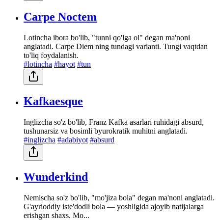
Carpe Noctem
Lotincha ibora bo'lib, "tunni qo'lga ol" degan ma'noni
anglatadi. Carpe Diem ning tundagi varianti. Tungi vaqtdan
to'liq foydalanish.
#lotincha
#hayot
#tun
Kafkaesque
Inglizcha so'z bo'lib, Franz Kafka asarlari ruhidagi absurd,
tushunarsiz va bosimli byurokratik muhitni anglatadi.
#inglizcha
#adabiyot
#absurd
Wunderkind
Nemischa so'z bo'lib, "mo'jiza bola" degan ma'noni anglatadi.
G'ayrioddiy iste'dodli bola — yoshligida ajoyib natijalarga
erishgan shaxs. Mo...