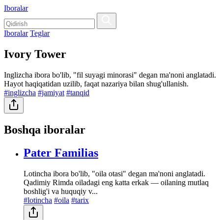
Iboralar
Iboralar
Teglar
Ivory Tower
Inglizcha ibora bo'lib, "fil suyagi minorasi" degan ma'noni anglatadi.
Hayot haqiqatidan uzilib, faqat nazariya bilan shug'ullanish.
#inglizcha
#jamiyat
#tanqid
Boshqa iboralar
Pater Familias
Lotincha ibora bo'lib, "oila otasi" degan ma'noni anglatadi.
Qadimiy Rimda oiladagi eng katta erkak — oilaning mutlaq
boshlig'i va huquqiy v...
#lotincha
#oila
#tarix