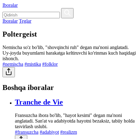
Iboralar
Iboralar
Teglar
Poltergeist
Nemischa so'z bo'lib, "shovqinchi ruh" degan ma'noni anglatadi.
Uy-joyda buyumlarni harakatga keltiruvchi ko'rinmas kuch haqidagi
ishonch.
#nemischa
#mistika
#folklor
Boshqa iboralar
Tranche de Vie
Fransuzcha ibora bo'lib, "hayot kesimi" degan ma'noni
anglatadi. San'at va adabiyotda hayotni bezaksiz, tabiiy holda
tasvirlash uslubi.
#fransuzcha
#adabiyot
#realizm