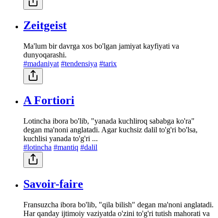
Zeitgeist
Ma'lum bir davrga xos bo'lgan jamiyat kayfiyati va
dunyoqarashi.
#madaniyat
#tendensiya
#tarix
A Fortiori
Lotincha ibora bo'lib, "yanada kuchliroq sababga ko'ra"
degan ma'noni anglatadi. Agar kuchsiz dalil to'g'ri bo'lsa,
kuchlisi yanada to'g'ri ...
#lotincha
#mantiq
#dalil
Savoir-faire
Fransuzcha ibora bo'lib, "qila bilish" degan ma'noni anglatadi.
Har qanday ijtimoiy vaziyatda o'zini to'g'ri tutish mahorati va