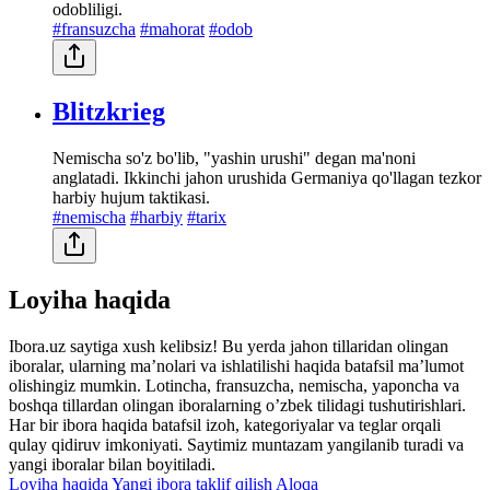
odobliligi.
#fransuzcha
#mahorat
#odob
Blitzkrieg
Nemischa so'z bo'lib, "yashin urushi" degan ma'noni
anglatadi. Ikkinchi jahon urushida Germaniya qo'llagan tezkor
harbiy hujum taktikasi.
#nemischa
#harbiy
#tarix
Loyiha haqida
Ibora.uz saytiga xush kelibsiz! Bu yerda jahon tillaridan olingan
iboralar, ularning maʼnolari va ishlatilishi haqida batafsil maʼlumot
olishingiz mumkin. Lotincha, fransuzcha, nemischa, yaponcha va
boshqa tillardan olingan iboralarning oʼzbek tilidagi tushutirishlari.
Har bir ibora haqida batafsil izoh, kategoriyalar va teglar orqali
qulay qidiruv imkoniyati. Saytimiz muntazam yangilanib turadi va
yangi iboralar bilan boyitiladi.
Loyiha haqida
Yangi ibora taklif qilish
Aloqa