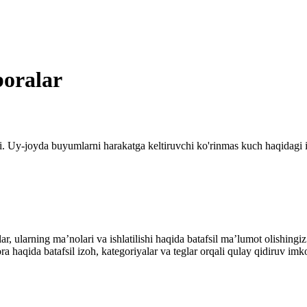
boralar
i. Uy-joyda buyumlarni harakatga keltiruvchi ko'rinmas kuch haqidagi 
alar, ularning maʼnolari va ishlatilishi haqida batafsil maʼlumot olish
ibora haqida batafsil izoh, kategoriyalar va teglar orqali qulay qidiruv 