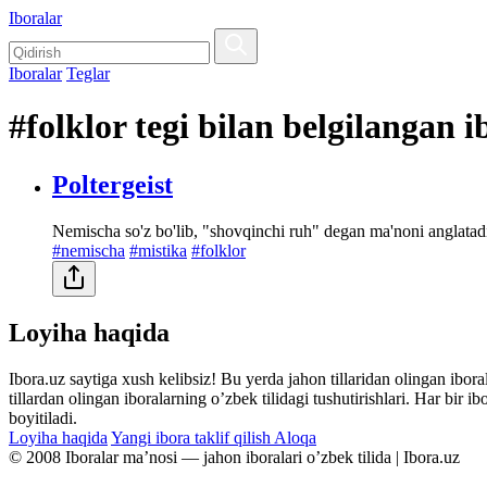
Iboralar
Iboralar
Teglar
#folklor tegi bilan belgilangan i
Poltergeist
Nemischa so'z bo'lib, "shovqinchi ruh" degan ma'noni anglatad
#nemischa
#mistika
#folklor
Loyiha haqida
Ibora.uz saytiga xush kelibsiz! Bu yerda jahon tillaridan olingan ibor
tillardan olingan iboralarning oʼzbek tilidagi tushutirishlari. Har bir 
boyitiladi.
Loyiha haqida
Yangi ibora taklif qilish
Aloqa
© 2008 Iboralar maʼnosi — jahon iboralari oʼzbek tilida | Ibora.uz