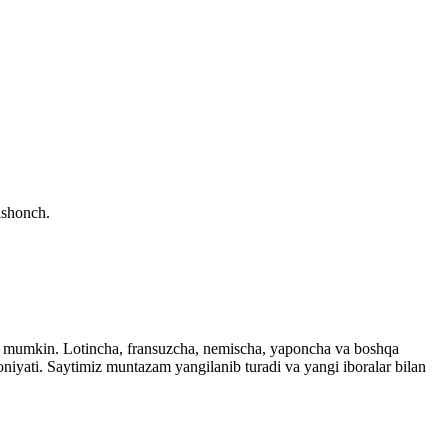
ishonch.
ingiz mumkin. Lotincha, fransuzcha, nemischa, yaponcha va boshqa
imkoniyati. Saytimiz muntazam yangilanib turadi va yangi iboralar bilan