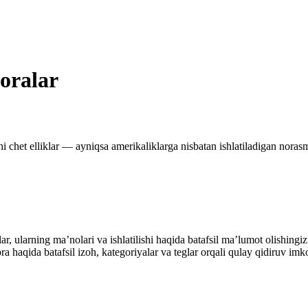
boralar
i chet elliklar — ayniqsa amerikaliklarga nisbatan ishlatiladigan norasm
alar, ularning maʼnolari va ishlatilishi haqida batafsil maʼlumot olish
ibora haqida batafsil izoh, kategoriyalar va teglar orqali qulay qidiruv 