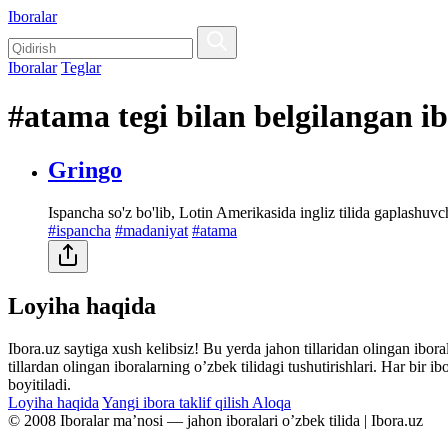
Iboralar
Iboralar
Teglar
#atama tegi bilan belgilangan i
Gringo
Ispancha so'z bo'lib, Lotin Amerikasida ingliz tilida gaplashuvch
#ispancha
#madaniyat
#atama
Loyiha haqida
Ibora.uz saytiga xush kelibsiz! Bu yerda jahon tillaridan olingan ibor
tillardan olingan iboralarning oʼzbek tilidagi tushutirishlari. Har bir 
boyitiladi.
Loyiha haqida
Yangi ibora taklif qilish
Aloqa
© 2008 Iboralar maʼnosi — jahon iboralari oʼzbek tilida | Ibora.uz