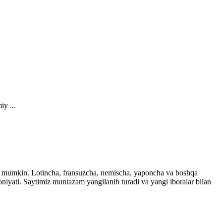
iy ...
ingiz mumkin. Lotincha, fransuzcha, nemischa, yaponcha va boshqa
imkoniyati. Saytimiz muntazam yangilanib turadi va yangi iboralar bilan