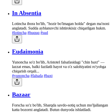
In Absentia
Lotincha ibora bo'lib, "hozir bo'lmagan holda" degan ma'noni
anglatadi. Sudda ayblanuvchi ishtirokisiz chiqarilgan hukm.
#lotincha
#huquq
#sud
Eudaimonia
Yunoncha so'z bo'lib, Aristotel falsafasidagi "chin baxt" —
lazzat emas, balki fazilatli hayot va o'z salohiyatini ro'yobga
chiqarish orqali...
#yunoncha
#falsafa
#baxt
Bazaar
Forscha so'z bo'lib, Sharqda savdo-sotiq uchun mo'ljallangan
katta bozorni anglatadi. Butun dunyoda ishlatiladi.