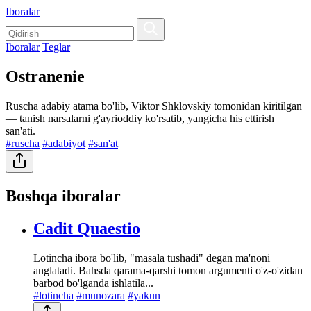
Iboralar
Iboralar
Teglar
Ostranenie
Ruscha adabiy atama bo'lib, Viktor Shklovskiy tomonidan kiritilgan
— tanish narsalarni g'ayrioddiy ko'rsatib, yangicha his ettirish
san'ati.
#ruscha
#adabiyot
#san'at
Boshqa iboralar
Cadit Quaestio
Lotincha ibora bo'lib, "masala tushadi" degan ma'noni
anglatadi. Bahsda qarama-qarshi tomon argumenti o'z-o'zidan
barbod bo'lganda ishlatila...
#lotincha
#munozara
#yakun