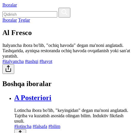
Iboralar
Iboralar
Teglar
Al Fresco
Italyancha ibora bo'lib, "ochiq havoda" degan ma'noni anglatadi.
Tashqarida, ayniqsa restoranda ochiq havoda ovqatlanish yoki san'at
yaratish.
#italyancha
#tashqi
#hayot
Boshqa iboralar
A Posteriori
Lotincha ibora bo'lib, "keyingidan" degan ma'noni anglatadi.
Tajriba va kuzatish asosida olingan bilim. Induktiv fikrlash
usuli.
#lotincha
#falsafa
#bilim