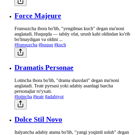
Force Majeure
Fransuzcha ibora bo'lib, "yengilmas kuch" degan ma'noni
anglatadi. Huquqda — tabiiy ofat, urush kabi oldindan ko'rib
bo'lmaydigan va oldini ...
#fransuzcha
#huquq
#kuch
Dramatis Personae
Lotincha ibora bo'lib, "drama shaxslari" degan ma'noni
anglatadi. Teatr pyesasi yoki adabiy asardagi barcha
personajlar ro'yxati.
#lotincha
#teatr
#adabiyot
Dolce Stil Novo
Italyancha adabiy atama bo'lib, "yangi yoqimli uslub" degan