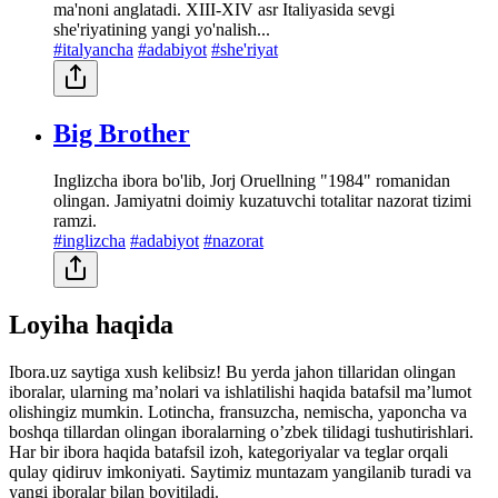
ma'noni anglatadi. XIII-XIV asr Italiyasida sevgi
she'riyatining yangi yo'nalish...
#italyancha
#adabiyot
#she'riyat
Big Brother
Inglizcha ibora bo'lib, Jorj Oruellning "1984" romanidan
olingan. Jamiyatni doimiy kuzatuvchi totalitar nazorat tizimi
ramzi.
#inglizcha
#adabiyot
#nazorat
Loyiha haqida
Ibora.uz saytiga xush kelibsiz! Bu yerda jahon tillaridan olingan
iboralar, ularning maʼnolari va ishlatilishi haqida batafsil maʼlumot
olishingiz mumkin. Lotincha, fransuzcha, nemischa, yaponcha va
boshqa tillardan olingan iboralarning oʼzbek tilidagi tushutirishlari.
Har bir ibora haqida batafsil izoh, kategoriyalar va teglar orqali
qulay qidiruv imkoniyati. Saytimiz muntazam yangilanib turadi va
yangi iboralar bilan boyitiladi.