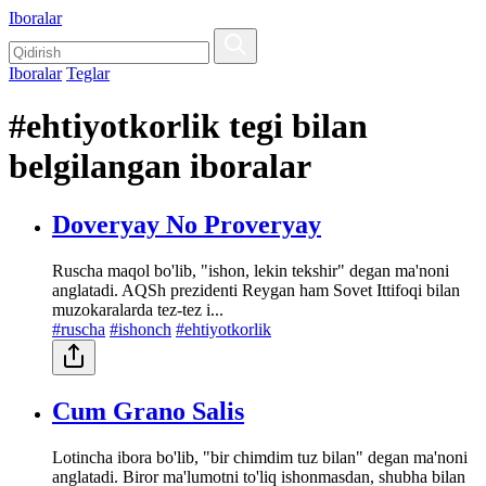
Iboralar
Iboralar
Teglar
#ehtiyotkorlik tegi bilan
belgilangan iboralar
Doveryay No Proveryay
Ruscha maqol bo'lib, "ishon, lekin tekshir" degan ma'noni
anglatadi. AQSh prezidenti Reygan ham Sovet Ittifoqi bilan
muzokaralarda tez-tez i...
#ruscha
#ishonch
#ehtiyotkorlik
Cum Grano Salis
Lotincha ibora bo'lib, "bir chimdim tuz bilan" degan ma'noni
anglatadi. Biror ma'lumotni to'liq ishonmasdan, shubha bilan