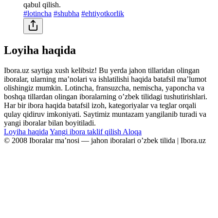
qabul qilish.
#lotincha
#shubha
#ehtiyotkorlik
Loyiha haqida
Ibora.uz saytiga xush kelibsiz! Bu yerda jahon tillaridan olingan
iboralar, ularning maʼnolari va ishlatilishi haqida batafsil maʼlumot
olishingiz mumkin. Lotincha, fransuzcha, nemischa, yaponcha va
boshqa tillardan olingan iboralarning oʼzbek tilidagi tushutirishlari.
Har bir ibora haqida batafsil izoh, kategoriyalar va teglar orqali
qulay qidiruv imkoniyati. Saytimiz muntazam yangilanib turadi va
yangi iboralar bilan boyitiladi.
Loyiha haqida
Yangi ibora taklif qilish
Aloqa
© 2008 Iboralar maʼnosi — jahon iboralari oʼzbek tilida | Ibora.uz