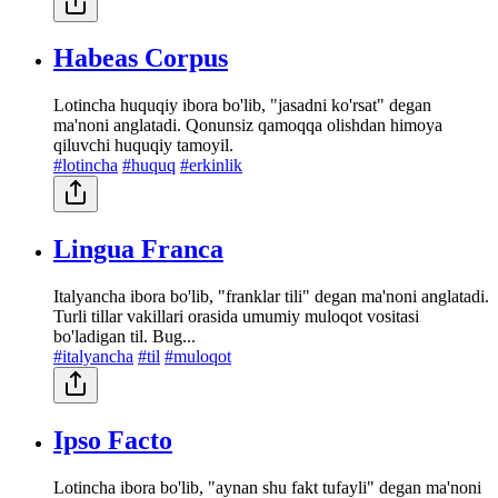
Habeas Corpus
Lotincha huquqiy ibora bo'lib, "jasadni ko'rsat" degan
ma'noni anglatadi. Qonunsiz qamoqqa olishdan himoya
qiluvchi huquqiy tamoyil.
#lotincha
#huquq
#erkinlik
Lingua Franca
Italyancha ibora bo'lib, "franklar tili" degan ma'noni anglatadi.
Turli tillar vakillari orasida umumiy muloqot vositasi
bo'ladigan til. Bug...
#italyancha
#til
#muloqot
Ipso Facto
Lotincha ibora bo'lib, "aynan shu fakt tufayli" degan ma'noni