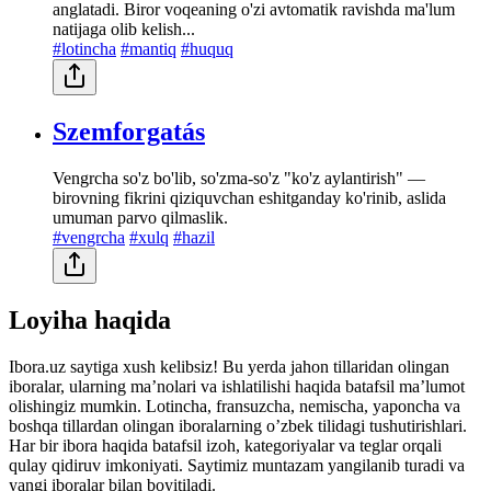
anglatadi. Biror voqeaning o'zi avtomatik ravishda ma'lum
natijaga olib kelish...
#lotincha
#mantiq
#huquq
Szemforgatás
Vengrcha so'z bo'lib, so'zma-so'z "ko'z aylantirish" —
birovning fikrini qiziquvchan eshitganday ko'rinib, aslida
umuman parvo qilmaslik.
#vengrcha
#xulq
#hazil
Loyiha haqida
Ibora.uz saytiga xush kelibsiz! Bu yerda jahon tillaridan olingan
iboralar, ularning maʼnolari va ishlatilishi haqida batafsil maʼlumot
olishingiz mumkin. Lotincha, fransuzcha, nemischa, yaponcha va
boshqa tillardan olingan iboralarning oʼzbek tilidagi tushutirishlari.
Har bir ibora haqida batafsil izoh, kategoriyalar va teglar orqali
qulay qidiruv imkoniyati. Saytimiz muntazam yangilanib turadi va
yangi iboralar bilan boyitiladi.