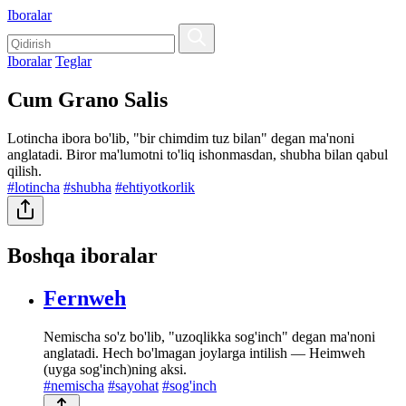
Iboralar
Iboralar
Teglar
Cum Grano Salis
Lotincha ibora bo'lib, "bir chimdim tuz bilan" degan ma'noni
anglatadi. Biror ma'lumotni to'liq ishonmasdan, shubha bilan qabul
qilish.
#lotincha
#shubha
#ehtiyotkorlik
Boshqa iboralar
Fernweh
Nemischa so'z bo'lib, "uzoqlikka sog'inch" degan ma'noni
anglatadi. Hech bo'lmagan joylarga intilish — Heimweh
(uyga sog'inch)ning aksi.
#nemischa
#sayohat
#sog'inch