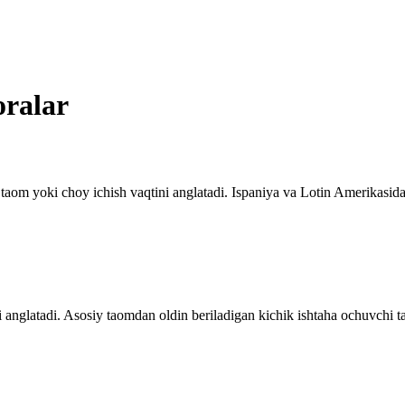
oralar
l taom yoki choy ichish vaqtini anglatadi. Ispaniya va Lotin Amerikasida
i anglatadi. Asosiy taomdan oldin beriladigan kichik ishtaha ochuvchi t