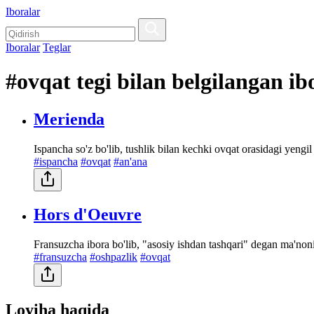
Iboralar
Iboralar
Teglar
#ovqat tegi bilan belgilangan ib
Merienda
Ispancha so'z bo'lib, tushlik bilan kechki ovqat orasidagi yengi
#ispancha
#ovqat
#an'ana
Hors d'Oeuvre
Fransuzcha ibora bo'lib, "asosiy ishdan tashqari" degan ma'non
#fransuzcha
#oshpazlik
#ovqat
Loyiha haqida