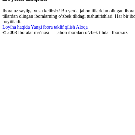
Ibora.uz saytiga xush kelibsiz! Bu yerda jahon tillaridan olingan ibor
tillardan olingan iboralarning oʼzbek tilidagi tushutirishlari. Har bir 
boyitiladi.
Loyiha haqida
Yangi ibora taklif qilish
Aloqa
© 2008 Iboralar maʼnosi — jahon iboralari oʼzbek tilida | Ibora.uz