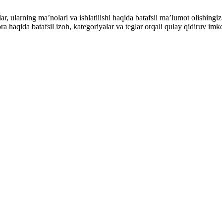
alar, ularning maʼnolari va ishlatilishi haqida batafsil maʼlumot olish
ibora haqida batafsil izoh, kategoriyalar va teglar orqali qulay qidiruv 