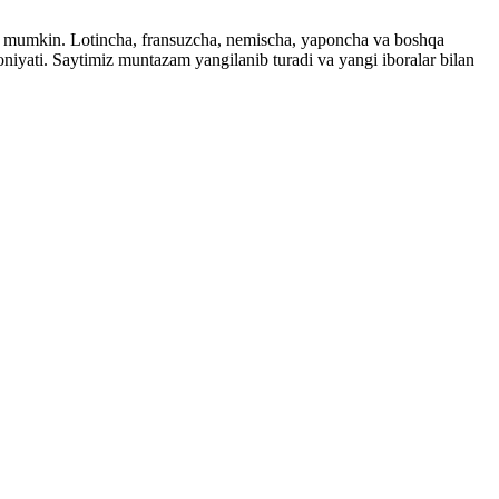
ingiz mumkin. Lotincha, fransuzcha, nemischa, yaponcha va boshqa
imkoniyati. Saytimiz muntazam yangilanib turadi va yangi iboralar bilan