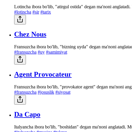
Lotincha ibora bo'lib, "atirgul ostida" degan ma'noni anglatadi. 
#lotincha
#sir
#tarix
Chez Nous
Fransuzcha ibora bo'lib, "bizning uyda" degan ma'noni anglata
#fransuzcha
#uy
#samimiyat
Agent Provocateur
Fransuzcha ibora bo'lib, "provokator agent" degan ma'noni ang
#fransuzcha
#josuslik
#siyosat
Da Capo
Italyancha ibora bo'lib, "boshidan" degan ma'noni anglatadi. Mu