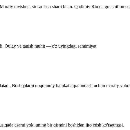
Maxfiy ravishda, sir saqlash sharti bilan. Qadimiy Rimda gul shifton osi
di. Qulay va tanish muhit — o'z uyingdagi samimiyat.
latadi. Boshqalarni noqonuniy harakatlarga undash uchun maxfiy yubor
siqada asarni yoki uning bir qismini boshidan ijro etish ko'rsatmasi.