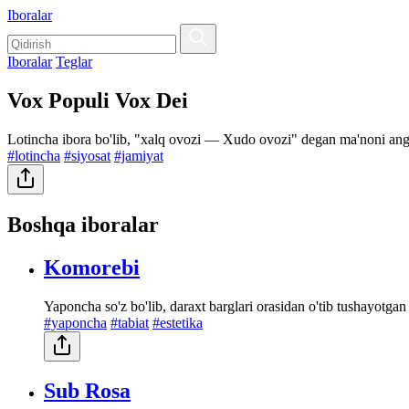
Iboralar
Iboralar
Teglar
Vox Populi Vox Dei
Lotincha ibora bo'lib, "xalq ovozi — Xudo ovozi" degan ma'noni angla
#lotincha
#siyosat
#jamiyat
Boshqa iboralar
Komorebi
Yaponcha so'z bo'lib, daraxt barglari orasidan o'tib tushayotgan
#yaponcha
#tabiat
#estetika
Sub Rosa