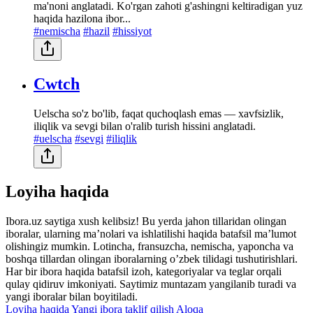
ma'noni anglatadi. Ko'rgan zahoti g'ashingni keltiradigan yuz
haqida hazilona ibor...
#nemischa
#hazil
#hissiyot
Cwtch
Uelscha so'z bo'lib, faqat quchoqlash emas — xavfsizlik,
iliqlik va sevgi bilan o'ralib turish hissini anglatadi.
#uelscha
#sevgi
#iliqlik
Loyiha haqida
Ibora.uz saytiga xush kelibsiz! Bu yerda jahon tillaridan olingan
iboralar, ularning maʼnolari va ishlatilishi haqida batafsil maʼlumot
olishingiz mumkin. Lotincha, fransuzcha, nemischa, yaponcha va
boshqa tillardan olingan iboralarning oʼzbek tilidagi tushutirishlari.
Har bir ibora haqida batafsil izoh, kategoriyalar va teglar orqali
qulay qidiruv imkoniyati. Saytimiz muntazam yangilanib turadi va
yangi iboralar bilan boyitiladi.
Loyiha haqida
Yangi ibora taklif qilish
Aloqa