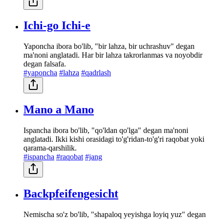
Ichi-go Ichi-e
Yaponcha ibora bo'lib, "bir lahza, bir uchrashuv" degan
ma'noni anglatadi. Har bir lahza takrorlanmas va noyobdir
degan falsafa.
#yaponcha
#lahza
#qadrlash
Mano a Mano
Ispancha ibora bo'lib, "qo'ldan qo'lga" degan ma'noni
anglatadi. Ikki kishi orasidagi to'g'ridan-to'g'ri raqobat yoki
qarama-qarshilik.
#ispancha
#raqobat
#jang
Backpfeifengesicht
Nemischa so'z bo'lib, "shapaloq yeyishga loyiq yuz" degan