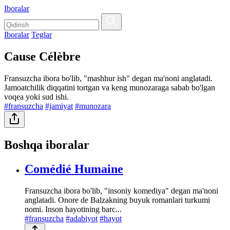
Iboralar
Iboralar
Teglar
Cause Célèbre
Fransuzcha ibora bo'lib, "mashhur ish" degan ma'noni anglatadi.
Jamoatchilik diqqatini tortgan va keng munozaraga sabab bo'lgan
voqea yoki sud ishi.
#fransuzcha
#jamiyat
#munozara
Boshqa iboralar
Comédié Humaine
Fransuzcha ibora bo'lib, "insoniy komediya" degan ma'noni
anglatadi. Onore de Balzakning buyuk romanlari turkumi
nomi. Inson hayotining barc...
#fransuzcha
#adabiyot
#hayot