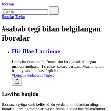
Iboralar
Iboralar
Teglar
#sabab tegi bilan belgilangan
iboralar
Hic Illae Lacrimae
Lotincha ibora bo'lib, "mana shu ko'z yoshlari" degan
ma'noni anglatadi. Terentsiy komediyasidan. Muammoning
haqiqiy sababini kashf qilish i...
#lotincha
#adabiyot
#sabab
Loyiha haqida
Ibora.uz saytiga xush kelibsiz! Bu yerda jahon tillaridan olingan
iboralar, ularning maʼnolari va ishlatilishi haqida batafsil maʼlumot