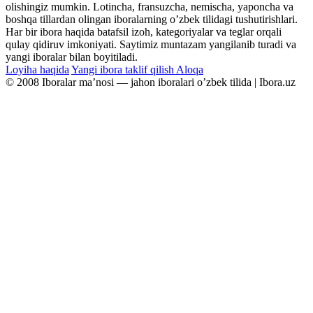
olishingiz mumkin. Lotincha, fransuzcha, nemischa, yaponcha va
boshqa tillardan olingan iboralarning oʼzbek tilidagi tushutirishlari.
Har bir ibora haqida batafsil izoh, kategoriyalar va teglar orqali
qulay qidiruv imkoniyati. Saytimiz muntazam yangilanib turadi va
yangi iboralar bilan boyitiladi.
Loyiha haqida
Yangi ibora taklif qilish
Aloqa
© 2008 Iboralar maʼnosi — jahon iboralari oʼzbek tilida | Ibora.uz