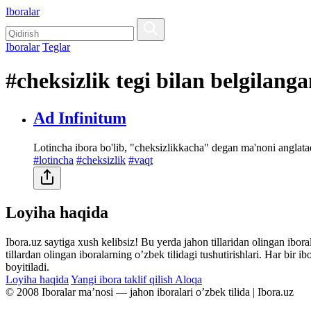
Iboralar
Iboralar
Teglar
#cheksizlik tegi bilan belgilang
Ad Infinitum
Lotincha ibora bo'lib, "cheksizlikkacha" degan ma'noni angla
#lotincha
#cheksizlik
#vaqt
Loyiha haqida
Ibora.uz saytiga xush kelibsiz! Bu yerda jahon tillaridan olingan ibor
tillardan olingan iboralarning oʼzbek tilidagi tushutirishlari. Har bir 
boyitiladi.
Loyiha haqida
Yangi ibora taklif qilish
Aloqa
© 2008 Iboralar maʼnosi — jahon iboralari oʼzbek tilida | Ibora.uz