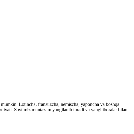
ingiz mumkin. Lotincha, fransuzcha, nemischa, yaponcha va boshqa
imkoniyati. Saytimiz muntazam yangilanib turadi va yangi iboralar bilan