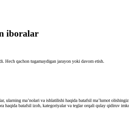
an iboralar
tadi. Hech qachon tugamaydigan jarayon yoki davom etish.
alar, ularning maʼnolari va ishlatilishi haqida batafsil maʼlumot olish
ibora haqida batafsil izoh, kategoriyalar va teglar orqali qulay qidiruv 