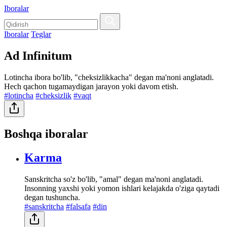
Iboralar
Iboralar
Teglar
Ad Infinitum
Lotincha ibora bo'lib, "cheksizlikkacha" degan ma'noni anglatadi.
Hech qachon tugamaydigan jarayon yoki davom etish.
#lotincha
#cheksizlik
#vaqt
Boshqa iboralar
Karma
Sanskritcha so'z bo'lib, "amal" degan ma'noni anglatadi.
Insonning yaxshi yoki yomon ishlari kelajakda o'ziga qaytadi
degan tushuncha.
#sanskritcha
#falsafa
#din