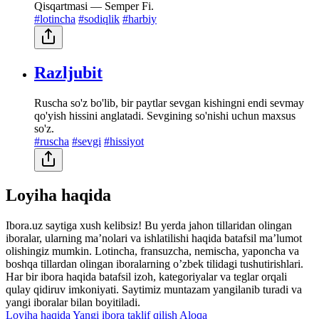
Qisqartmasi — Semper Fi.
#lotincha
#sodiqlik
#harbiy
Razljubit
Ruscha so'z bo'lib, bir paytlar sevgan kishingni endi sevmay
qo'yish hissini anglatadi. Sevgining so'nishi uchun maxsus
so'z.
#ruscha
#sevgi
#hissiyot
Loyiha haqida
Ibora.uz saytiga xush kelibsiz! Bu yerda jahon tillaridan olingan
iboralar, ularning maʼnolari va ishlatilishi haqida batafsil maʼlumot
olishingiz mumkin. Lotincha, fransuzcha, nemischa, yaponcha va
boshqa tillardan olingan iboralarning oʼzbek tilidagi tushutirishlari.
Har bir ibora haqida batafsil izoh, kategoriyalar va teglar orqali
qulay qidiruv imkoniyati. Saytimiz muntazam yangilanib turadi va
yangi iboralar bilan boyitiladi.
Loyiha haqida
Yangi ibora taklif qilish
Aloqa