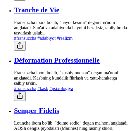
Tranche de Vie
Fransuzcha ibora bo'lib, "hayot kesimi" degan ma'noni
anglatadi. San'at va adabiyotda hayotni bezaksiz, tabiiy holda
tasvirlash uslubi.
#fransuzcha
#adabiyot
#realizm
Déformation Professionnelle
Fransuzcha ibora bo'lib, "kasbiy nuqson" degan ma'noni
anglatadi. Kasbning kundalik fikrlash va xatti-harakatga
salbiy ta'siri.
#fransuzcha
#kasb
#psixologiya
Semper Fidelis
Lotincha ibora bo'lib, "doimo sodiq" degan ma'noni anglatadi.
AQSh dengiz piyodalari (Marines) ning rasmiy shiori.