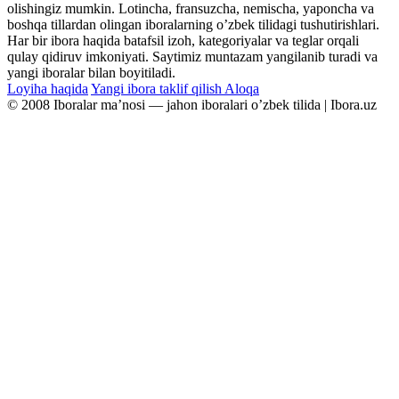
olishingiz mumkin. Lotincha, fransuzcha, nemischa, yaponcha va
boshqa tillardan olingan iboralarning oʼzbek tilidagi tushutirishlari.
Har bir ibora haqida batafsil izoh, kategoriyalar va teglar orqali
qulay qidiruv imkoniyati. Saytimiz muntazam yangilanib turadi va
yangi iboralar bilan boyitiladi.
Loyiha haqida
Yangi ibora taklif qilish
Aloqa
© 2008 Iboralar maʼnosi — jahon iboralari oʼzbek tilida | Ibora.uz