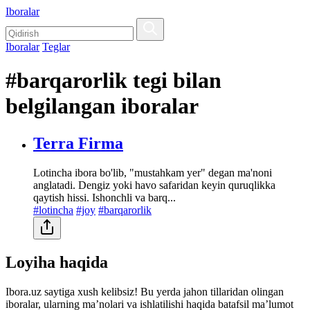
Iboralar
Iboralar
Teglar
#barqarorlik tegi bilan
belgilangan iboralar
Terra Firma
Lotincha ibora bo'lib, "mustahkam yer" degan ma'noni
anglatadi. Dengiz yoki havo safaridan keyin quruqlikka
qaytish hissi. Ishonchli va barq...
#lotincha
#joy
#barqarorlik
Loyiha haqida
Ibora.uz saytiga xush kelibsiz! Bu yerda jahon tillaridan olingan
iboralar, ularning maʼnolari va ishlatilishi haqida batafsil maʼlumot