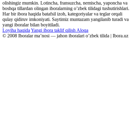
olishingiz mumkin. Lotincha, fransuzcha, nemischa, yaponcha va
boshqa tillardan olingan iboralarning oʼzbek tilidagi tushutirishlari.
Har bir ibora haqida batafsil izoh, kategoriyalar va teglar orqali
qulay qidiruv imkoniyati. Saytimiz muntazam yangilanib turadi va
yangi iboralar bilan boyitiladi.
Loyiha haqida
Yangi ibora taklif qilish
Aloqa
© 2008 Iboralar maʼnosi — jahon iboralari oʼzbek tilida | Ibora.uz