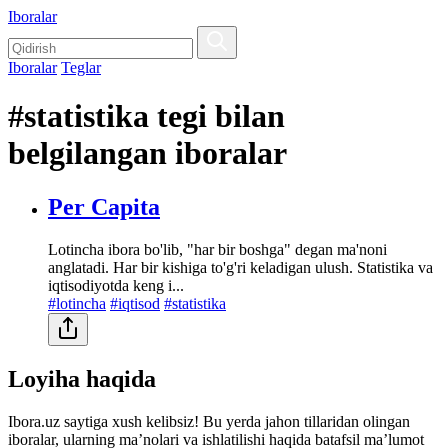
Iboralar
Iboralar
Teglar
#statistika tegi bilan
belgilangan iboralar
Per Capita
Lotincha ibora bo'lib, "har bir boshga" degan ma'noni
anglatadi. Har bir kishiga to'g'ri keladigan ulush. Statistika va
iqtisodiyotda keng i...
#lotincha
#iqtisod
#statistika
Loyiha haqida
Ibora.uz saytiga xush kelibsiz! Bu yerda jahon tillaridan olingan
iboralar, ularning maʼnolari va ishlatilishi haqida batafsil maʼlumot