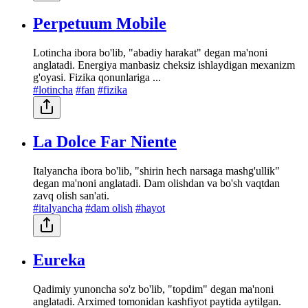
Perpetuum Mobile
Lotincha ibora bo'lib, "abadiy harakat" degan ma'noni
anglatadi. Energiya manbasiz cheksiz ishlaydigan mexanizm
g'oyasi. Fizika qonunlariga ...
#lotincha
#fan
#fizika
La Dolce Far Niente
Italyancha ibora bo'lib, "shirin hech narsaga mashg'ullik"
degan ma'noni anglatadi. Dam olishdan va bo'sh vaqtdan
zavq olish san'ati.
#italyancha
#dam olish
#hayot
Eureka
Qadimiy yunoncha so'z bo'lib, "topdim" degan ma'noni
anglatadi. Arximed tomonidan kashfiyot paytida aytilgan.