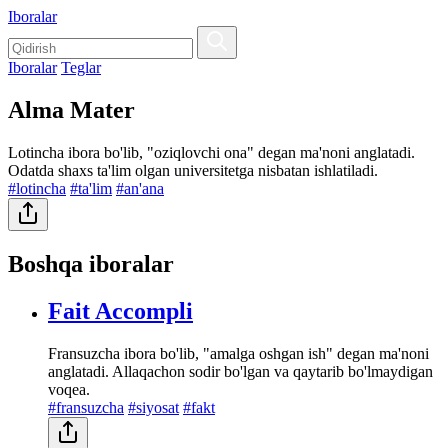
Iboralar
Iboralar
Teglar
Alma Mater
Lotincha ibora bo'lib, "oziqlovchi ona" degan ma'noni anglatadi.
Odatda shaxs ta'lim olgan universitetga nisbatan ishlatiladi.
#lotincha
#ta'lim
#an'ana
Boshqa iboralar
Fait Accompli
Fransuzcha ibora bo'lib, "amalga oshgan ish" degan ma'noni
anglatadi. Allaqachon sodir bo'lgan va qaytarib bo'lmaydigan
voqea.
#fransuzcha
#siyosat
#fakt