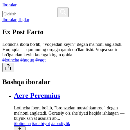
Iboralar
Iboralar
Teglar
Ex Post Facto
Lotincha ibora bo'lib, "voqeadan keyin" degan ma'noni anglatadi.
Huquqda — qonunning orqaga qarab qo'llanilishi. Voqea sodir
bo'lgandan keyin kuchga kirgan qoida.
#lotincha
#huquq
#vaqt
Boshqa iboralar
Aere Perennius
Lotincha ibora bo'lib, "bronzadan mustahkamroq" degan
ma'noni anglatadi. Goratsiy o'z she'riyati haqida ishlatgan —
buyuk san'at asarlari ab...
#lotincha
#adabiyot
#abadiylik