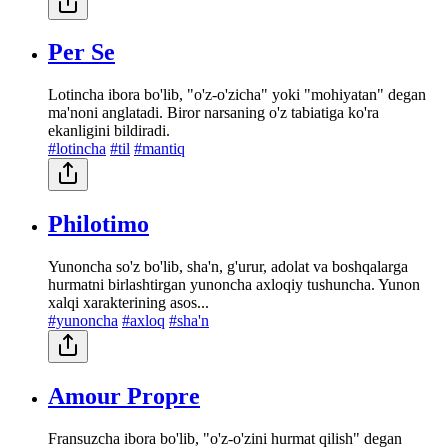
Per Se
Lotincha ibora bo'lib, "o'z-o'zicha" yoki "mohiyatan" degan
ma'noni anglatadi. Biror narsaning o'z tabiatiga ko'ra
ekanligini bildiradi.
#lotincha
#til
#mantiq
Philotimo
Yunoncha so'z bo'lib, sha'n, g'urur, adolat va boshqalarga
hurmatni birlashtirgan yunoncha axloqiy tushuncha. Yunon
xalqi xarakterining asos...
#yunoncha
#axloq
#sha'n
Amour Propre
Fransuzcha ibora bo'lib, "o'z-o'zini hurmat qilish" degan