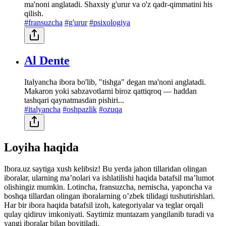
ma'noni anglatadi. Shaxsiy g'urur va o'z qadr-qimmatini his
qilish.
#fransuzcha
#g'urur
#psixologiya
Al Dente
Italyancha ibora bo'lib, "tishga" degan ma'noni anglatadi.
Makaron yoki sabzavotlarni biroz qattiqroq — haddan
tashqari qaynatmasdan pishiri...
#italyancha
#oshpazlik
#ozuqa
Loyiha haqida
Ibora.uz saytiga xush kelibsiz! Bu yerda jahon tillaridan olingan
iboralar, ularning maʼnolari va ishlatilishi haqida batafsil maʼlumot
olishingiz mumkin. Lotincha, fransuzcha, nemischa, yaponcha va
boshqa tillardan olingan iboralarning oʼzbek tilidagi tushutirishlari.
Har bir ibora haqida batafsil izoh, kategoriyalar va teglar orqali
qulay qidiruv imkoniyati. Saytimiz muntazam yangilanib turadi va
yangi iboralar bilan boyitiladi.